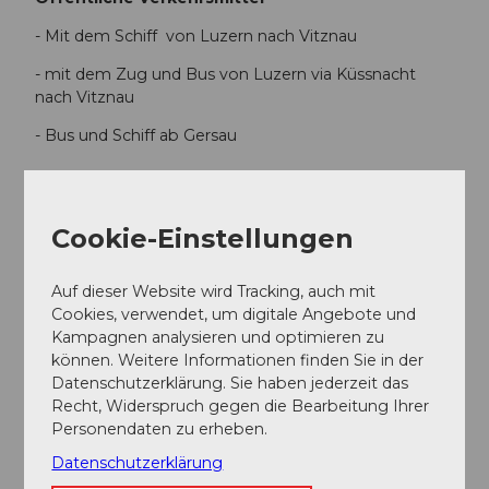
- Mit dem Schiff von Luzern nach Vitznau
- mit dem Zug und Bus von Luzern via Küssnacht
nach Vitznau
- Bus und Schiff ab Gersau
Autor:in
Cookie-Einstellungen
Tourist Information Weggis (Luzern Tourismus
AG)
Auf dieser Website wird Tracking, auch mit
Organisation
Cookies, verwendet, um digitale Angebote und
Kampagnen analysieren und optimieren zu
Weggis Vitznau Rigi
können. Weitere Informationen finden Sie in der
Datenschutzerklärung. Sie haben jederzeit das
Recht, Widerspruch gegen die Bearbeitung Ihrer
Personendaten zu erheben.
Weggis Vitznau Rigi
Datenschutzerklärung