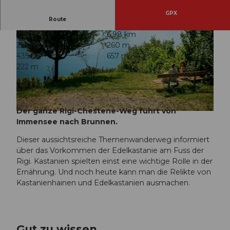
GPX
Route
2:15 h
6,98 km
253 m
260 m
435 m
657 m
222 m
© Tourist Information Weggis (Luzern Tourismus AG), Weggis Vitznau Rigi, Armin Ben Wurmser &
Tina Gerber
Der ganze Rigi-Chestene-Weg führt von
© Tourist Information Weggis (Luzern Tourismus AG), Weggis Vitznau Rigi, Armin Ben Wurmser &
Tina Gerber
Immensee nach Brunnen.
Dieser aussichtsreiche Themenwanderweg informiert
über das Vorkommen der Edelkastanie am Fuss der
Rigi. Kastanien spielten einst eine wichtige Rolle in der
Ernährung. Und noch heute kann man die Relikte von
Kastanienhainen und Edelkastanien ausmachen.
Gut zu wissen