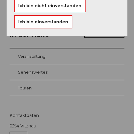
Ich bin nicht einverstanden
Ich bin einverstanden
In der Nähe
Auf der Karte anschauen
Veranstaltung
Sehenswertes
Touren
Kontaktdaten
6354
Vitznau