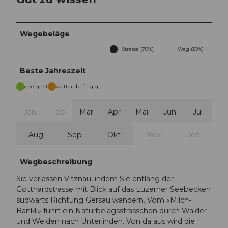
Wegebeläge
Strasse (70%)
Weg (30%)
Beste Jahreszeit
geeignet
wetterabhängig
Jan
Feb
Mär
Apr
Mai
Jun
Jul
Aug
Sep
Okt
Nov
Dez
Wegbeschreibung
Sie verlassen Vitznau, indem Sie entlang der
Gotthardstrasse mit Blick auf das Luzerner Seebecken
südwärts Richtung Gersau wandern. Vom «Milch-
Bänkli» führt ein Naturbelagssträsschen durch Wälder
und Weiden nach Unterlinden. Von da aus wird die