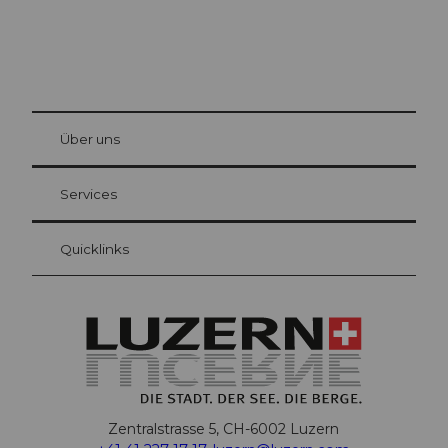
© Be
at Bre
chbü
hl
Über uns
Gästekarte Luzern
Ihre Vorteile als Übernachtungsgast
Services
Quicklinks
Zentralstrasse 5, CH-6002 Luzern