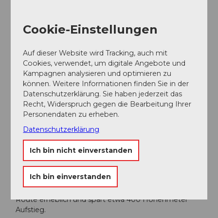
Weitere Informationen zum oberen Teil des Anstiegs
finden sich im SAC-Tourenportal (
https://www.sac-
Cookie-Einstellungen
cas.ch/de/huetten-und-touren/sac-
tourenportal/rophaien-1524/berg-und-
alpinwandern/oberaxen-rophaien-lidernenhuette-
Auf dieser Website wird Tracking, auch mit
914/
).
Cookies, verwendet, um digitale Angebote und
Kampagnen analysieren und optimieren zu
können. Weitere Informationen finden Sie in der
Autor:in
Datenschutzerklärung. Sie haben jederzeit das
Recht, Widerspruch gegen die Bearbeitung Ihrer
Xaver Büeler
Personendaten zu erheben.
Organisation
Datenschutzerklärung
Schwyz Tourismus
Ich bin nicht einverstanden
Unser Tipp
Ich bin einverstanden
Die Luftseilbahn hinauf zur Buggialp erleichtert die
Route erheblich und spart etwa 400 Höhenmeter
Aufstieg.