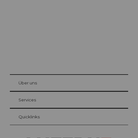
Ausflugstipps in
Luzern
Die Stadt. Der See. Die Berge.
© Be
at Bre
chbü
hl
Über uns
Gästekarte Luzern
Ihre Vorteile als Übernachtungsgast
Services
Quicklinks