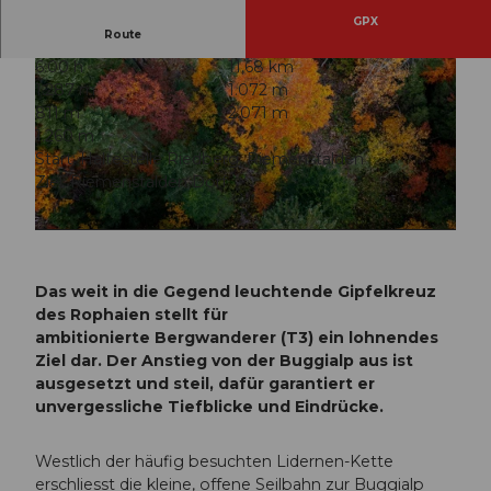
GPX
Route
6:00 h
11,68 km
1.287 m
1.072 m
811 m
2.071 m
1.260 m
Start: Haltestelle Riedberg, Riemenstalden
Ziel: Riemenstalden Dorf
© Xaver Büeler, Schwyz Tourismus
© Xaver Büeler, Schwyz Tourismus
Das weit in die Gegend leuchtende Gipfelkreuz
des Rophaien stellt für
ambitionierte Bergwanderer (T3) ein lohnendes
Ziel dar. Der Anstieg von der Buggialp aus ist
ausgesetzt und steil, dafür garantiert er
unvergessliche Tiefblicke und Eindrücke.
Westlich der häufig besuchten Lidernen-Kette
erschliesst die kleine, offene Seilbahn zur Buggialp