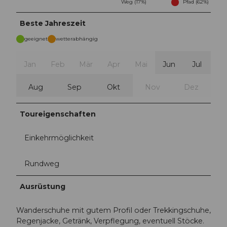
Weg (17%)
Pfad (62%)
Beste Jahreszeit
geeignet
wetterabhängig
Jan
Feb
Mär
Apr
Mai
Jun
Jul
Aug
Sep
Okt
Nov
Dez
Toureigenschaften
Einkehrmöglichkeit
Rundweg
Ausrüstung
Wanderschuhe mit gutem Profil oder Trekkingschuhe,
Regenjacke, Getränk, Verpflegung, eventuell Stöcke.