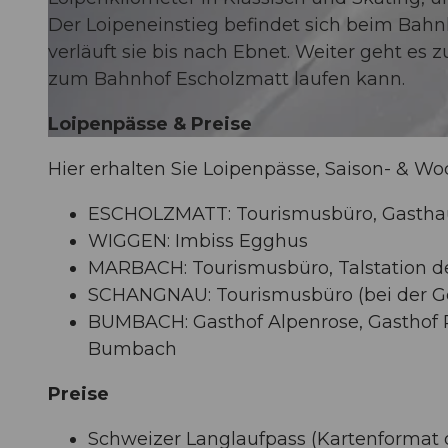
Der Loipeneinstieg befindet sich beim Bahn
verläuft sie bis nach Ebnet. Weiter geht e
© Maurin Bisig, UNESCO Biosphäre Entlebuch
zum Bahnhof Escholzmatt laufen kann.
Loipenpässe & Preise
© UNESCO Biosphäre Entlebuch
Hier erhalten Sie Loipenpässe, Saison- & W
ESCHOLZMATT: Tourismusbüro, Gasthau
WIGGEN: Imbiss Egghus
MARBACH: Tourismusbüro, Talstation de
SCHANGNAU: Tourismusbüro (bei der 
BUMBACH: Gasthof Alpenrose, Gasthof R
Bumbach
Preise
Schweizer Langlaufpass (Kartenformat o