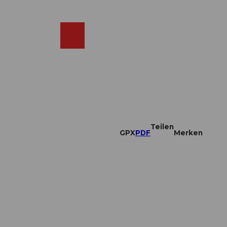
DE
ebcams
Merkzettel
Suche
Shop
Teilen
GPX
PDF
Merken