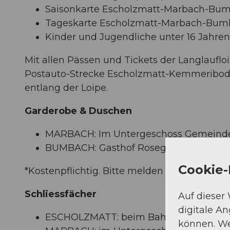
Saisonkarte Escholzmatt-Marbach-Bu
Tageskarte Escholzmatt-Marbach-Bum
Kinder und Jugendliche unter 16 Jahren 
Mit allen Pässen und Tickets der Langlauflo
Postauto-Strecke Escholzmatt-Kemmeriboden 
entlang der Loipe.
Garderobe & Duschen
MARBACH: Im Untergeschoss Gemeindes
BUMBACH: Gasthof Rosegg*, Hotel Ke
Cookie-
*Kostenpflichtig. Bitte melden Sie sich an d
Schliessfächer
Auf dieser
digitale A
ESCHOLZMATT: beim Bahnhof
können. We