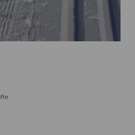
t
urück
fte