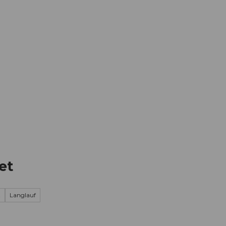
Informieren
Buchen
Business
W
et
t
Langlauf