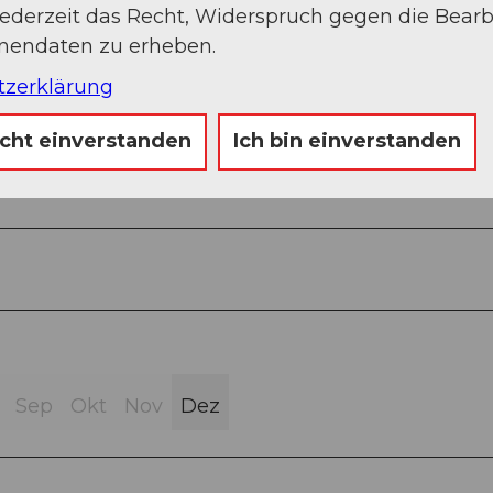
indesaals
jederzeit das Recht, Widerspruch gegen die Bear
onendaten zu erheben.
tzerklärung
icht einverstanden
Ich bin einverstanden
Sep
Okt
Nov
Dez