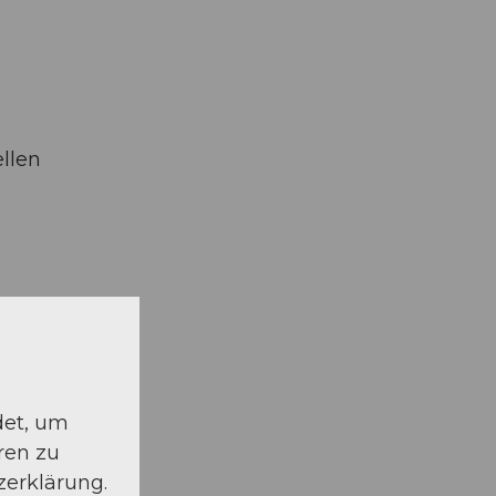
llen
det, um
ren zu
zerklärung.