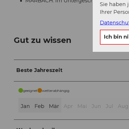
MARBACH: im Untergeschoss des Geme
Sie haben 
Ihrer Pers
Datenschu
Ich bin n
Gut zu wissen
Beste Jahreszeit
geeignet
wetterabhängig
Jan
Feb
Mär
Apr
Mai
Jun
Jul
Aug