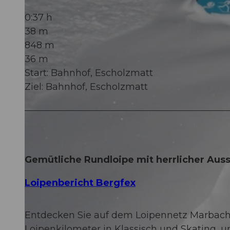
0:37 h
38 m
848 m
36 m
Start: Bahnhof, Escholzmatt
Ziel: Bahnhof, Escholzmatt
Gemütliche Rundloipe mit herrlicher Auss
Loipenbericht Bergfex
Entdecken Sie auf dem Loipennetz Marbac
Loipenkilometer in Klassisch und Skating, u