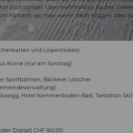
hof Escholzmatt. Über mehrheitlich flaches Gebie
s zum Alpbach, wo man weiter nach Wiggen oder z
ochenkarten und Loipentickets:
s Krone (nur am Sonntag)
r Sportbahnen, Bäckerei Lötscher
Gemeindeverwaltung)
osegg, Hotel Kemmeriboden-Bad, Talstation Skili
der Digital) CHF 160.00