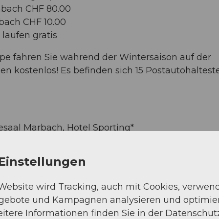
mbach CHF 80.00
bach CHF 10.00
laufen gratis
ipe fahren Sie während der Wintersaison auf der
kostenlos! Es befinden sich 15 Postautohalteste
aal Marbach, Hotel Sporting*
mmeriboden-Bad*
Einstellungen
er Réception
 Website wird Tracking, auch mit Cookies, verwen
ngebote und Kampagnen analysieren und optimie
itere Informationen finden Sie in der Datenschut