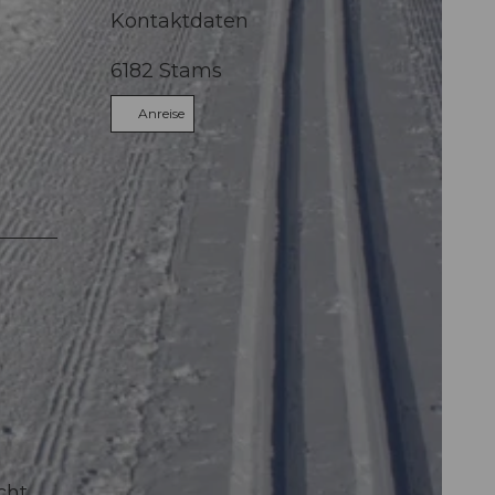
Kontaktdaten
6182
Stams
Anreise
cht.