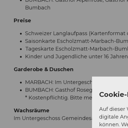
Bumbach
Preise
Schweizer Langlaufpass (Kartenformat o
Saisonkarte Escholzmatt-Marbach-Bu
Tageskarte Escholzmatt-Marbach-Bum
Kinder und Jugendliche unter 16 Jahren 
Garderobe & Duschen
MARBACH: Im Untergeschoss Gemeindes
BUMBACH: Gasthof Rosegg*, Hotel Ke
Cookie-
* Kostenpflichtig. Bitte melden Sie sich
Auf dieser
Wachsräume
digitale A
Im Untergeschoss Gemeindesaal Marbach.
können. We