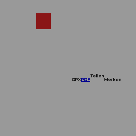
DE
ebcams
Merkzettel
Suche
Shop
Teilen
GPX
PDF
Merken