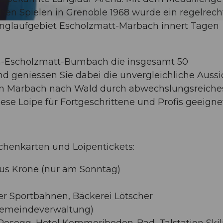
en Spielen in Grenoble 1968 wurde ein regelrech
nglaufgebiet Escholzmatt-Marbach innert Tagen
h-Escholzmatt-Bumbach die insgesamt 50
nd geniessen Sie dabei die unvergleichliche Aussi
von Marbach nach Wald durch abwechslungsreiche
ese Loipe für Fortgeschrittene und Profis geeignet
ochenkarten und Loipentickets:
s Krone (nur am Sonntag)
r Sportbahnen, Bäckerei Lötscher
Gemeindeverwaltung)
osegg, Hotel Kemmeriboden-Bad, Talstation Skili