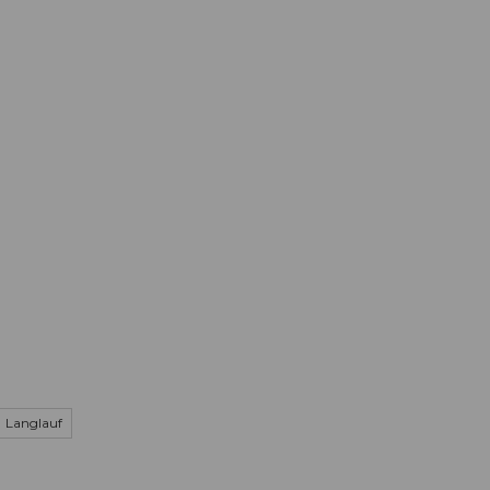
Informieren
Buchen
Business
W
Langlauf