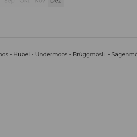
Sep
Okt
Nov
Dez
oos - Hubel - Undermoos - Brüggmösli - Sagenmös