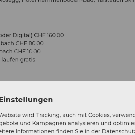
der Digital) CHF 160.00
mbach CHF 80.00
bach CHF 10.00
laufen gratis
aal Marbach, Hotel Sporting*
mmeriboden-Bad*
Einstellungen
 an der Réception
 Website wird Tracking, auch mit Cookies, verwen
ngebote und Kampagnen analysieren und optimie
itere Informationen finden Sie in der Datenschut