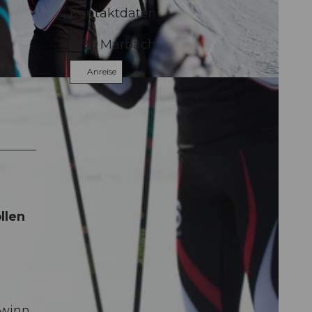
Kontaktdaten
6196
Marbach
Anreise
llen
ewinn