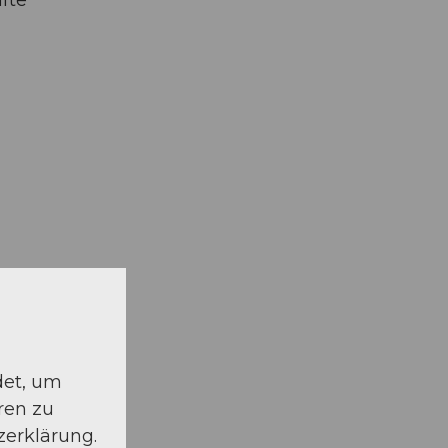
det, um
ren zu
zerklärung.