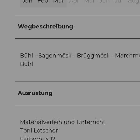
Jan
Feb
Mär
Apr
Mai
Jun
Jul
Aug
Wegbeschreibung
Bühl - Sagenmösli - Brüggmösli - Marchm
Bühl
Ausrüstung
Materialverleih und Unterricht
Toni Lötscher
Färberhus 12