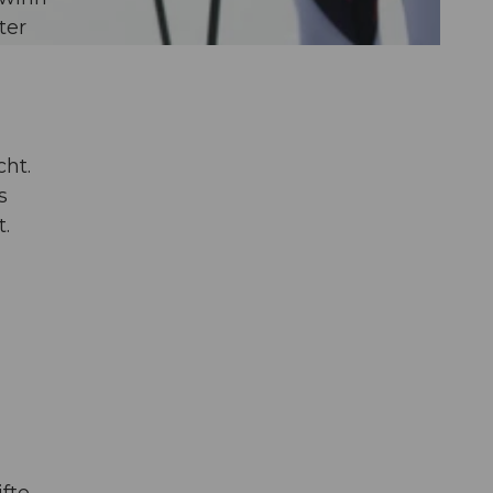
ter
cht.
s
.
fte