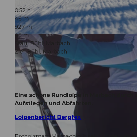
0:52 h
46 m
927 m
48 m
© Maurin Bisig, UNESCO Biosphäre Entlebuch
Start: Bühl, Marbach
Ziel: Bühl, Marbach
Eine schöne Rundloipe in Marbach durch
Aufstiegen und Abfahrten.
Loipenbericht Bergfex
Escholzmatt-Marbach gilt seit Jahrzenten 