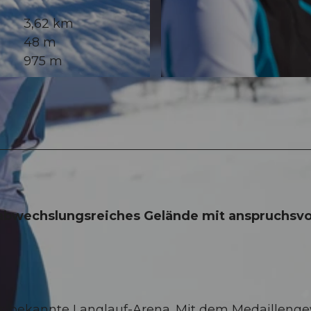
3,62 km
48 m
975 m
© Maurin Bisig, UNESCO Biosphäre Entlebuch
 abwechslungsreiches Gelände mit anspruchsvo
als bekannte Langlauf-Arena. Mit dem Medailleng