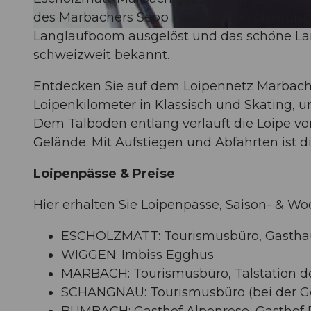
des Marbachers Sepp Haas an den olympisch
Langlaufboom ausgelöst und das schöne La
© Maurin Bisig, UNESCO Biosphäre Entlebuch
schweizweit bekannt.
Entdecken Sie auf dem Loipennetz Marbac
Loipenkilometer in Klassisch und Skating, u
Dem Talboden entlang verläuft die Loipe 
Gelände. Mit Aufstiegen und Abfahrten ist di
Loipenpässe & Preise
Hier erhalten Sie Loipenpässe, Saison- & W
ESCHOLZMATT: Tourismusbüro, Gasthau
WIGGEN: Imbiss Egghus
MARBACH: Tourismusbüro, Talstation de
SCHANGNAU: Tourismusbüro (bei der 
BUMBACH: Gasthof Alpenrose, Gasthof R