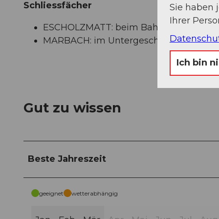
Schliessfächer
Sie haben 
Ihrer Pers
ESCHOLZMATT: beim Bahnhof
Datenschu
MARBACH: im Untergeschoss des Geme
Ich bin n
Gut zu wissen
Beste Jahreszeit
geeignet
wetterabhängig