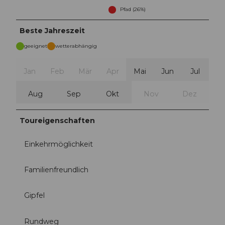
Pfad (26%)
Beste Jahreszeit
geeignet
wetterabhängig
Jan
Feb
Mär
Apr
Mai
Jun
Jul
Aug
Sep
Okt
Nov
Dez
Toureigenschaften
Einkehrmöglichkeit
Familienfreundlich
Gipfel
Rundweg