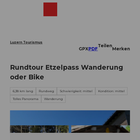
Z
u
Webcams
Merkzettel
Suche
Menü
Shop
m
I
n
h
a
Luzern Tourismus
Teilen
l
GPX
PDF
Merken
t
Rundtour Etzelpass Wanderung
oder Bike
6,38 km lang
Rundweg
Schwierigkeit: mittel
Kondition: mittel
Tolles Panorama
Wanderung