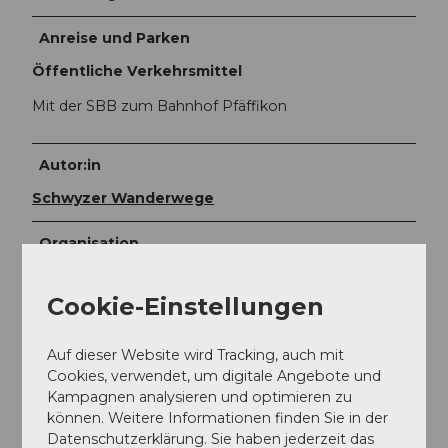
Anreise und Parken
Öffentliche Verkehrsmittel
Mit der SBB zum Bahnhof Pfäffikon
Autor:in
Schwyzer Wanderwege
Organisation
Schwyzer Wanderwege
Cookie-Einstellungen
Auf dieser Website wird Tracking, auch mit
Cookies, verwendet, um digitale Angebote und
In der Nähe
Kampagnen analysieren und optimieren zu
Auf der Karte anschauen
können. Weitere Informationen finden Sie in der
Datenschutzerklärung. Sie haben jederzeit das