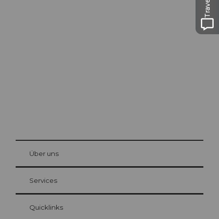
Ausflugstipps in
Luzern
Die Stadt. Der See. Die Berge.
© Be
at Bre
chbü
hl
Über uns
Gästekarte Luzern
Ihre Vorteile als Übernachtungsgast
Services
Quicklinks