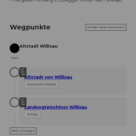
Wegpunkte
Auf der Karte anschauen
Altstadt Willisau
Start
Start
CC-
BY-
ND
Altstadt von Willisau
Historische Altstadt
CC-
BY-
ND
Landvogteischloss Willisau
Schloss
Mehr anzeigen