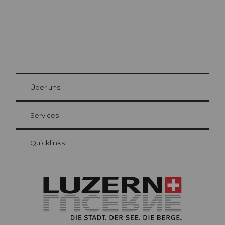
© Be
at Bre
chbü
hl
Über uns
Gästekarte Luzern
Ihre Vorteile als Übernachtungsgast
Services
Quicklinks