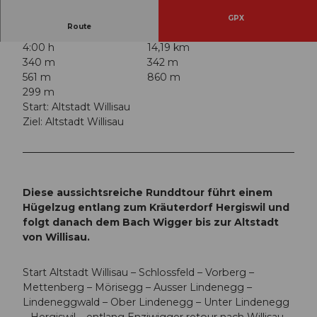
GPX
Route
4:00 h
14,19 km
340 m
342 m
561 m
860 m
299 m
Start: Altstadt Willisau
Ziel: Altstadt Willisau
Diese aussichtsreiche Runddtour führt einem
Hügelzug entlang zum Kräuterdorf Hergiswil und
folgt danach dem Bach Wigger bis zur Altstadt
von Willisau.
Start Altstadt Willisau – Schlossfeld – Vorberg –
Mettenberg – Mörisegg – Ausser Lindenegg –
Lindeneggwald – Ober Lindenegg – Unter Lindenegg
– Hergiswil – entlang Enziwigger retour nach Willisau