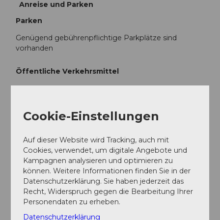
Anreise und Parken
Parken
Genügend gebührenpflichtige Parkplätze sind
vorhanden
Öffentliche Verkehrsmittel
Mit dem Zug nach Willisau
Cookie-Einstellungen
Autor:in
Willisau Tourismus
Auf dieser Website wird Tracking, auch mit
Cookies, verwendet, um digitale Angebote und
Organisation
Kampagnen analysieren und optimieren zu
können. Weitere Informationen finden Sie in der
Willisau Tourismus
Datenschutzerklärung. Sie haben jederzeit das
Recht, Widerspruch gegen die Bearbeitung Ihrer
Personendaten zu erheben.
Datenschutzerklärung