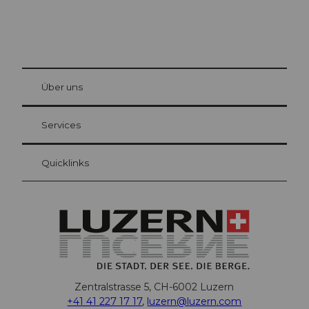
© Be
at Bre
chbü
hl
Über uns
Gästekarte Luzern
Ihre Vorteile als Übernachtungsgast
Services
Quicklinks
Zentralstrasse 5, CH-6002 Luzern
+41 41 227 17 17
,
luzern@luzern.com