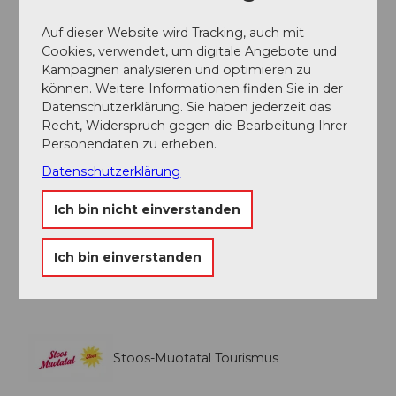
Öffentliche Verkehrsmittel
Auf dieser Website wird Tracking, auch mit
Cookies, verwendet, um digitale Angebote und
Morschach liegt auf einem Sonnenplateau über dem
Kampagnen analysieren und optimieren zu
Vierwaldstättersee. Der Ort ist mit dem öffentlichen
können. Weitere Informationen finden Sie in der
Verkehr ab Brunnen mit der Linie 504 der Auto AG
Datenschutzerklärung. Sie haben jederzeit das
Schwyz zu erreichen
Recht, Widerspruch gegen die Bearbeitung Ihrer
Personendaten zu erheben.
Autor:in
Datenschutzerklärung
Stoos-Muotatal Tourismus
Ich bin nicht einverstanden
Organisation
Ich bin einverstanden
Stoos-Muotatal Tourismus
Stoos-Muotatal Tourismus