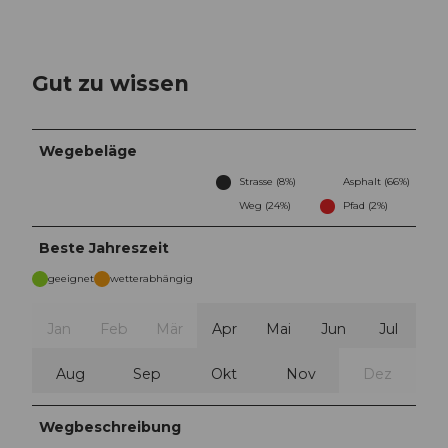
Gut zu wissen
Wegebeläge
Strasse (8%)
Asphalt (66%)
Weg (24%)
Pfad (2%)
Beste Jahreszeit
geeignet
wetterabhängig
Jan
Feb
Mär
Apr
Mai
Jun
Jul
Aug
Sep
Okt
Nov
Dez
Wegbeschreibung