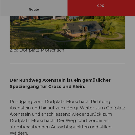
GPX
Route
1:00 h
3,40 km
© Stoos-Muotatal Tourismus, Stoos-Muotatal T
© Stoos-Muotatal Tourismus, Stoos-Muotatal T
91 m
90 m
ourismus
ourismus
645 m
735 m
90 m
Start: Dorfplatz Morschach
Ziel: Dorfplatz Morschach
© Stoos-Muotatal Tourismus
Der Rundweg Axenstein ist ein gemütlicher
Spaziergang für Gross und Klein.
Rundgang vom Dorfplatz Morschach Richtung
Axenstein und hinauf zum Bergi. Weiter zum Golfplatz
Axenstein und anschliessend wieder zurück zum
Dorfplatz Morschach. Der Weg führt vorbei an
atemberaubenden Aussichtspunkten und stillen
Wäldern.