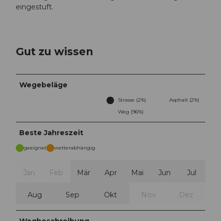
eingestuft.
Gut zu wissen
Wegebeläge
Strasse (2%)
Asphalt (2%)
Weg (96%)
Beste Jahreszeit
geeignet
wetterabhängig
Jan
Feb
Mär
Apr
Mai
Jun
Jul
Aug
Sep
Okt
Nov
Dez
Wegbeschreibung