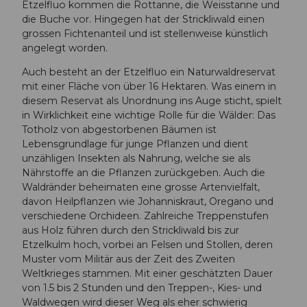
Etzelfluo kommen die Rottanne, die Weisstanne und
die Buche vor. Hingegen hat der Strickliwald einen
grossen Fichtenanteil und ist stellenweise künstlich
angelegt worden.
Auch besteht an der Etzelfluo ein Naturwaldreservat
mit einer Fläche von über 16 Hektaren. Was einem in
diesem Reservat als Unordnung ins Auge sticht, spielt
in Wirklichkeit eine wichtige Rolle für die Wälder: Das
Totholz von abgestorbenen Bäumen ist
Lebensgrundlage für junge Pflanzen und dient
unzähligen Insekten als Nahrung, welche sie als
Nährstoffe an die Pflanzen zurückgeben. Auch die
Waldränder beheimaten eine grosse Artenvielfalt,
davon Heilpflanzen wie Johanniskraut, Oregano und
verschiedene Orchideen. Zahlreiche Treppenstufen
aus Holz führen durch den Strickliwald bis zur
Etzelkulm hoch, vorbei an Felsen und Stollen, deren
Muster vom Militär aus der Zeit des Zweiten
Weltkrieges stammen. Mit einer geschätzten Dauer
von 1.5 bis 2 Stunden und den Treppen-, Kies- und
Waldwegen wird dieser Weg als eher schwierig