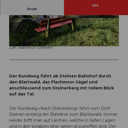
GPX
Route
1:45 h
6,02 km
© Xaver Büeler, Schwyz Tourismus
© Gemeinde Steinen, Gemeinde Steinen |
145 m
145 m
CC-BY
462 m
607 m
145 m
Start: Bahnhof Steinen
Ziel: Bahnhof Steinen
© Gemeinde Steinen, Gemeinde Steinen |
CC-BY
Der Rundweg führt ab Steinen Bahnhof durch
den Blattwald, das Flachmoor Sägel und
anschliessend zum Steinerberg mit tollem Blick
auf das Tal.
Der Rundweg «Nach Steinerberg» führt vom Dorf
Steinen entlang der Bahnlinie zum Blattiswald. Immer
wieder trifft man auf Lärchen, welche in tiefen Lagen
und in den Voralpen eher selten anzutreffen sind. Der