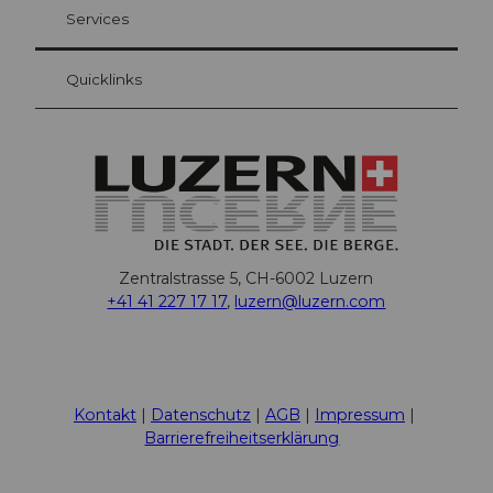
Ihre Vorteile als Übernachtungsgast
Services
Quicklinks
Zentralstrasse 5, CH-6002 Luzern
+41 41 227 17 17
,
luzern@luzern.com
F
X
Y
I
T
T
P
L
W
T
a
o
n
h
i
i
i
h
r
c
u
s
r
k
n
n
a
i
Kontakt
Datenschutz
AGB
Impressum
e
t
t
e
T
t
k
t
p
Barrierefreiheitserklärung
b
u
a
a
o
e
e
s
A
o
b
g
d
k
r
d
A
d