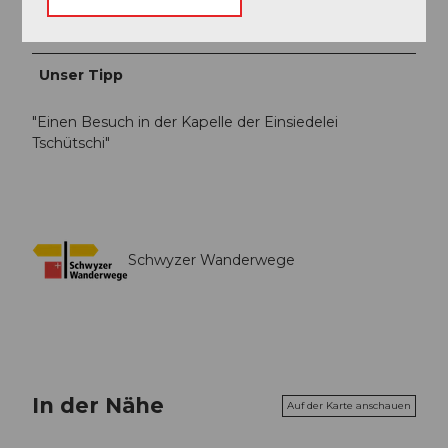
Schwyzer Wanderwege
Unser Tipp
"Einen Besuch in der Kapelle der Einsiedelei
Tschütschi"
Schwyzer Wanderwege
In der Nähe
Auf der Karte anschauen