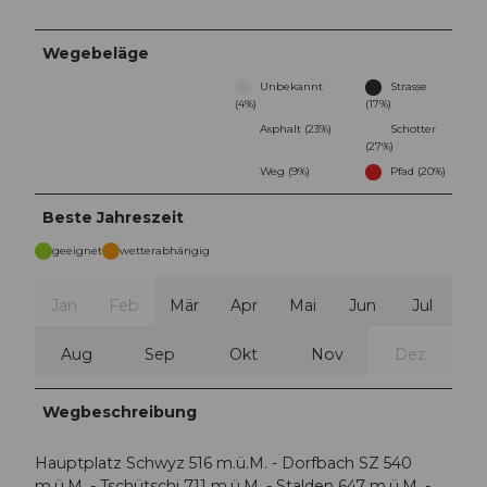
Wegebeläge
Unbekannt
Strasse
(4%)
(17%)
Asphalt (23%)
Schotter
(27%)
Weg (9%)
Pfad (20%)
Beste Jahreszeit
geeignet
wetterabhängig
Jan
Feb
Mär
Apr
Mai
Jun
Jul
Aug
Sep
Okt
Nov
Dez
Wegbeschreibung
Hauptplatz Schwyz 516 m.ü.M. - Dorfbach SZ 540
m.ü.M. - Tschütschi 711 m.ü.M. - Stalden 647 m.ü.M. -