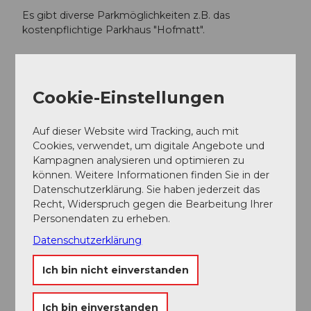
Es gibt diverse Parkmöglichkeiten z.B. das
kostenpflichtige Parkhaus "Hofmatt".
Öffentliche Verkehrsmittel
Ab Schwyz Bahnhof mit dem Bus Richtung Schwyz
Cookie-Einstellungen
Zentrum fahren und dann aussteigen.
Online Fahrplan SBB
.
Auf dieser Website wird Tracking, auch mit
Cookies, verwendet, um digitale Angebote und
Kampagnen analysieren und optimieren zu
Weitere Infos / Links
können. Weitere Informationen finden Sie in der
Datenschutzerklärung. Sie haben jederzeit das
Weisse Wegweiser "Rundweg Schwyz-Tschütschi-
Recht, Widerspruch gegen die Bearbeitung Ihrer
Rickenbach" beachten!
Personendaten zu erheben.
Datenschutzerklärung
Autor:in
Ich bin nicht einverstanden
Erlebnisregion Mythen
Ich bin einverstanden
Organisation