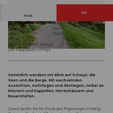
GPX
Route
2:00 h
7,01 km
© Erlebnisregion Mythen, Schwyzer Wanderwe
© GfuG Schwyz, Schwyzer Wanderwege |
294 m
294 m
ge |
CC-BY
CC-BY
486 m
743 m
257 m
Start: Hauptplatz Schwyz
Ziel: Hauptplatz Schwyz
© Erlebnisregion Mythen, Schwyzer Wanderwege |
CC-BY
Gemütlich wandern mit Blick auf Schwyz, die
Seen und die Berge. Mit wechselnden
Aussichten, Aufstiegen und Abstiegen, vorbei an
Klöstern und Kappellen, Herrenhäusern und
Bauernhöfen.
Zuerst laufen Sie ein Stück des Pilgerweges entlang