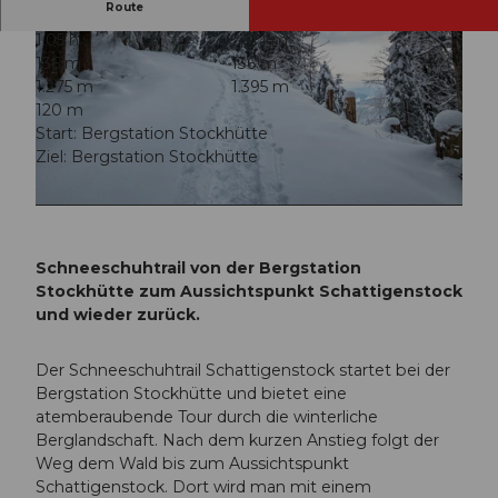
Route
1:05 h
2,51 km
136 m
136 m
1.275 m
1.395 m
120 m
Start: Bergstation Stockhütte
Ziel: Bergstation Stockhütte
© Nidwalden Tourismus |
CC-BY
© Nidwalden Tourismus |
CC-BY
Schneeschuhtrail von der Bergstation
Stockhütte zum Aussichtspunkt Schattigenstock
und wieder zurück.
Der Schneeschuhtrail Schattigenstock startet bei der
Bergstation Stockhütte und bietet eine
atemberaubende Tour durch die winterliche
Berglandschaft. Nach dem kurzen Anstieg folgt der
Weg dem Wald bis zum Aussichtspunkt
Schattigenstock. Dort wird man mit einem