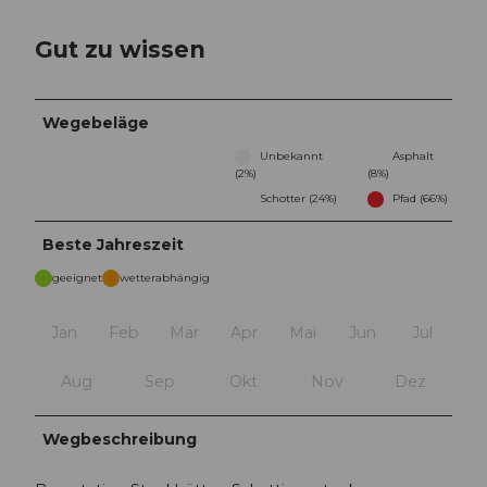
Gut zu wissen
Wegebeläge
Unbekannt
Asphalt
(2%)
(8%)
Schotter (24%)
Pfad (66%)
Beste Jahreszeit
geeignet
wetterabhängig
Jan
Feb
Mär
Apr
Mai
Jun
Jul
Aug
Sep
Okt
Nov
Dez
Wegbeschreibung