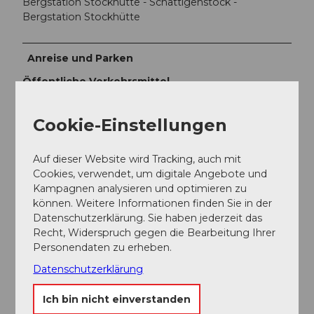
Bergstation Stockhütte - Schattigenstock -
Bergstation Stockhütte
Anreise und Parken
Öffentliche Verkehrsmittel
Die Stockhütte kann bequem mit der Gondelbahn
von Emmetten aus erreicht werden. Die Fahrt dauert
Cookie-Einstellungen
rund 10 Minuten.
Auf dieser Website wird Tracking, auch mit
Cookies, verwendet, um digitale Angebote und
Autor:in
Kampagnen analysieren und optimieren zu
Bergbahnen Beckenried-Emmetten AG
können. Weitere Informationen finden Sie in der
Datenschutzerklärung. Sie haben jederzeit das
Organisation
Recht, Widerspruch gegen die Bearbeitung Ihrer
Personendaten zu erheben.
Nidwalden Tourismus
Datenschutzerklärung
Ich bin nicht einverstanden