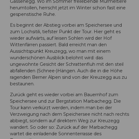
Gassenegg. Wo im Sommer freilebende Murmeltiere
herumtollen, herrscht jetzt im Winter schon fast eine
gespenstische Ruhe.
Es beginnt der Abstieg vorbei am Speichersee und
zum Lochsitili, tiefster Punkt der Tour. Hier geht es
wieder aufwärts, auf leisen Sohlen wird der Hof
Wittenfärren passiert. Bald erreicht man den
Aussichtspunkt Kreuzegg, wo man mit einem
wunderschönen Ausblick belohnt wird: das
ungewohnte Gesicht der Schrattenfluh mit den steil
abfallenden (Schnee-)Hängen. Auch die in die Höhe
ragenden Berner Alpen sind von der Kreuzegg aus zu
bestaunen.
Zurück geht es wieder vorbei am Bauernhof zum
Speichersee und zur Bergstation Marbachegg. Die
Tour kann verkürzt werden, indem man bei der
Verzweigung nach dem Speichersee nicht nach rechts
abbiegt, sondern auf direktem Weg zur Kreuzegg
wandert. So oder so: Zurück auf der Marbachegg
wartet die einladende Sonnenterrasse des