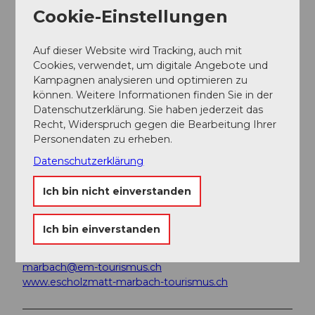
Marbachegg zur Verfügung.
Cookie-Einstellungen
Öffentliche Verkehrsmittel
Mit dem öffentlichen Verkehr erreichen Sie Marbach
Auf dieser Website wird Tracking, auch mit
via Escholzmatt (Bahnlinie Bern-Luzern. Ab
Cookies, verwendet, um digitale Angebote und
Escholzmatt fahren Sie mit den Postauto bis nach
Kampagnen analysieren und optimieren zu
Marbach "Talstation".
können. Weitere Informationen finden Sie in der
Datenschutzerklärung. Sie haben jederzeit das
Planen Sie Ihre Reise mit dem
SBB Online Fahrplan.
Recht, Widerspruch gegen die Bearbeitung Ihrer
Personendaten zu erheben.
Weitere Infos / Links
Datenschutzerklärung
Ich bin nicht einverstanden
Escholzmatt-Marbach Tourismus
Tourismusbüro Marbach
Dorfstrasse 61
Ich bin einverstanden
6196 Marbach
+41 (0)34 493 38 04
marbach@em-tourismus.ch
www.escholzmatt-marbach-tourismus.ch