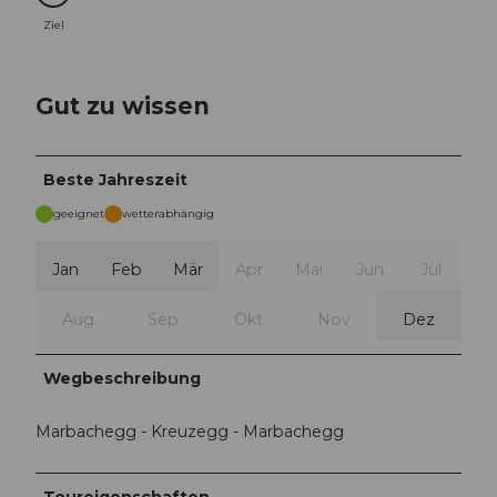
Ziel
Gut zu wissen
Beste Jahreszeit
geeignet
wetterabhängig
Jan
Feb
Mär
Apr
Mai
Jun
Jul
Aug
Sep
Okt
Nov
Dez
Wegbeschreibung
Marbachegg - Kreuzegg - Marbachegg
Toureigenschaften