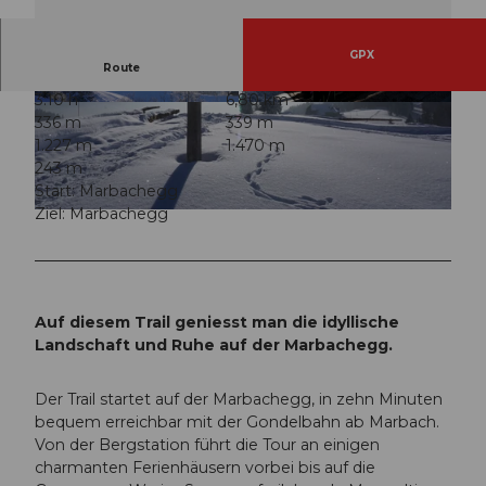
GPX
Route
3:10 h
6,80 km
© UNESCO Biosphäre Entlebuch
© UNESCO Biosphäre Entlebuch
336 m
339 m
1.227 m
1.470 m
243 m
Start: Marbachegg
Ziel: Marbachegg
© UNESCO Biosphäre Entlebuch
Auf diesem Trail geniesst man die idyllische
Landschaft und Ruhe auf der Marbachegg.
Der Trail startet auf der Marbachegg, in zehn Minuten
bequem erreichbar mit der Gondelbahn ab Marbach.
Von der Bergstation führt die Tour an einigen
charmanten Ferienhäusern vorbei bis auf die