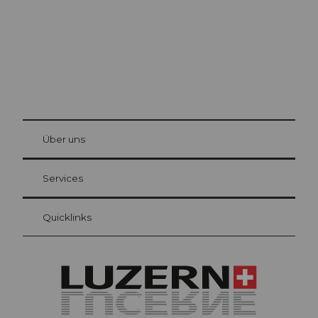
© Be
at Bre
chbü
hl
Über uns
Gästekarte Luzern
Ihre Vorteile als Übernachtungsgast
Services
Quicklinks