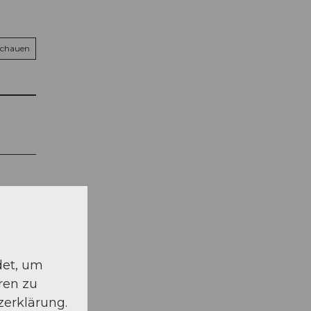
schauen
det, um
ren zu
zerklärung.