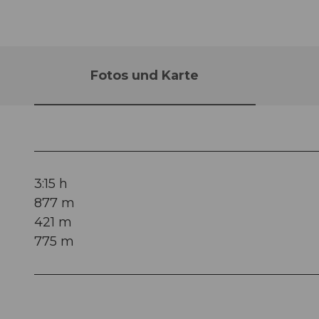
Fotos und Karte
3:15 h
877 m
421 m
775 m