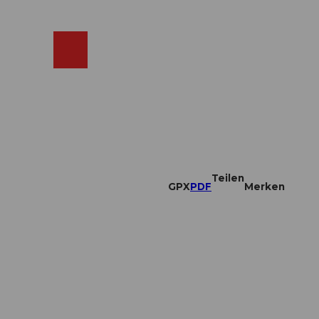
ebcams
Merkzettel
Suche
Shop
Teilen
GPX
PDF
Merken