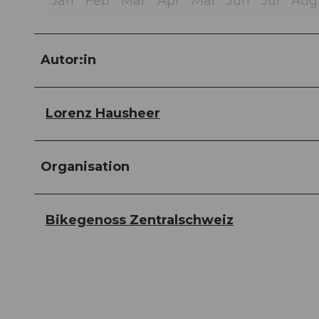
Jan
Feb
Mär
Apr
Mai
Jun
Jul
Aug
Autor:in
Lorenz Hausheer
Organisation
Bikegenoss Zentralschweiz