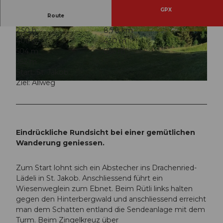
GPX
Route
2:50 h
8,78 km
© Nidwalden Tourismus, Nidwalden Tourismus
© Roland Baumgartner, Nidwalden Tourismus
400 m
430 m
504 m
856 m
352 m
Start: St. Jakob
Ziel: Allweg
© Nidwalden Tourismus, Nidwalden Tourismus
Eindrückliche Rundsicht bei einer gemütlichen
Wanderung geniessen.
Zum Start lohnt sich ein Abstecher ins Drachenried-
Lädeli in St. Jakob. Anschliessend führt ein
Wiesenweglein zum Ebnet. Beim Rütli links halten
gegen den Hinterbergwald und anschliessend erreicht
man dem Schatten entland die Sendeanlage mit dem
Turm. Beim Zingelkreuz über