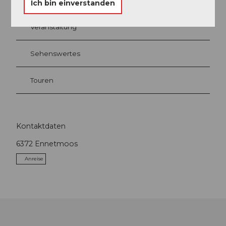
Ich bin einverstanden
Veranstaltung
Sehenswertes
Touren
Kontaktdaten
6372
Ennetmoos
Anreise