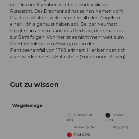
der Drachenflue überrascht die eindrückliche
Rundsicht. Das Drachenried hat seinen Namen vom
Drachen erhalten, welcher unterhalb des Zingels in
einer Höhle gehaust haben soll. Bei der Neumatt
steigt man an den Rand des Rieds ab, dem man bis
zur Betti folgen. Von hier ist es nicht mehr weit zum
Überfalldenkmal am Allweg, das an den
Franzoseneinfall von 1798 erinnert. Hier befindet sich
auch wieder die Bus Haltestelle (Ennetmoos, Allweg).
Gut zu wissen
Wegebeläge
Unbekannt
Strasse
(3%)
(12%)
Asphalt (23%)
Weg (41%)
Pfad (20%)