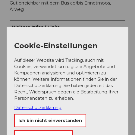
Gut erreichbar mit dem Bus ab/bis Ennetmoos,
Allweg
Weitere Infos / Links
Für touristische Auskünfte: Nidwalden Tourismus
Cookie-Einstellungen
Autor:in
Auf dieser Website wird Tracking, auch mit
Cookies, verwendet, um digitale Angebote und
Nidwalden Tourismus
Kampagnen analysieren und optimieren zu
können. Weitere Informationen finden Sie in der
Organisation
Datenschutzerklärung. Sie haben jederzeit das
Recht, Widerspruch gegen die Bearbeitung Ihrer
Nidwalden Tourismus
Personendaten zu erheben.
Datenschutzerklärung
Ich bin nicht einverstanden
In der Nähe
Auf der Karte anschauen