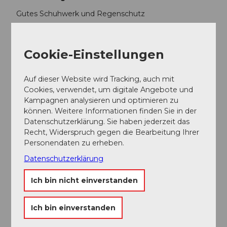
Gutes Schuhwerk und Regenschutz
Anreise und Parken
Cookie-Einstellungen
Anfahrt
Auf der Autobahn A3 fahren Sie bis Ausfahrt
Richterswil/Schindellegi, weiter in Richtung
Auf dieser Website wird Tracking, auch mit
Samstagern, Biberbrugg, Einsiedeln. Danach
Cookies, verwendet, um digitale Angebote und
Wegweiser Richtung Ybrig bis Oberiberg
Kampagnen analysieren und optimieren zu
können. Weitere Informationen finden Sie in der
Parken
Datenschutzerklärung. Sie haben jederzeit das
Gratisparkplatz bei der Guggelsstrasse
Recht, Widerspruch gegen die Bearbeitung Ihrer
Öffentliche Verkehrsmittel
Personendaten zu erheben.
Mit dem Zug bis Einsiedlen, weiter mit dem Postbus
Datenschutzerklärung
nach Unteriberg Guggelstrasse
Ich bin nicht einverstanden
Organisation
Region Ybrig
Ich bin einverstanden
Unser Tipp