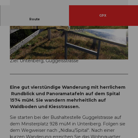
GPX
Route
3:56 h
10,87 km
© Ybrig Tourismus
© Ybrig Tourismus
702 m
700 m
921 m
1.573 m
652 m
Start: Unteriberg, Guggelsstrasse
Ziel: Unteriberg, Guggelsstrasse
© Ybrig Tourismus
Eine gut vierstündige Wanderung mit herrlichem
Rundblick und Panoramatafeln auf dem Spital
1574 müM. Sie wandern mehrheitlich auf
Waldboden und Kiesstrassen.
Sie starten bei der Bushaltestelle Guggelstrasse auf
dem Minsterplatz 928 müM in Unteriberg. Folgen sie
dem Wegweiser nach „Nidlau/Spital“. Nach einer
kurzen Wanderung erreichen Sie das Wohnquartier