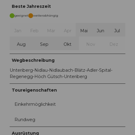
Beste Jahreszeit
geeignet
wetterabhängig
Jan
Feb
Mär
Apr
Mai
Jun
Jul
Aug
Sep
Okt
Nov
Dez
Wegbeschreibung
Unteriberg-Nidlau-Nidlaubach-Blätz-Adler-Spital-
Regenegg-Höch Gütsch-Unteriberg
Toureigenschaften
Einkehrmöglichkeit
Rundweg
Ausrüstung