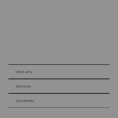
Ausflugstipps in
Luzern
Die Stadt. Der See. Die Berge.
© Be
at Bre
chbü
hl
Über uns
Gästekarte Luzern
Ihre Vorteile als Übernachtungsgast
Services
Quicklinks