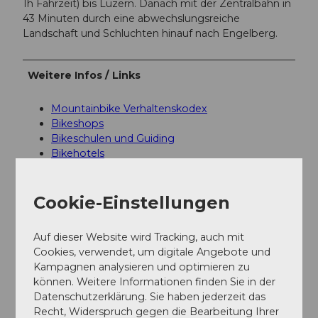
1h Fahrzeit) bis Luzern. Danach mit der Zentralbahn in
43 Minuten durch eine abwechslungsreiche
Landschaft und Schluchten hinauf nach Engelberg.
Weitere Infos / Links
Mountainbike Verhaltenskodex
Bikeshops
Bikeschulen und Guiding
Bikehotels
Bikefreundliche Betriebe
Bike Transport
Bike wash
Cookie-Einstellungen
Auf dieser Website wird Tracking, auch mit
Autor:in
Cookies, verwendet, um digitale Angebote und
Engelberg - Titlis Tourismus
Kampagnen analysieren und optimieren zu
können. Weitere Informationen finden Sie in der
Organisation
Datenschutzerklärung. Sie haben jederzeit das
Recht, Widerspruch gegen die Bearbeitung Ihrer