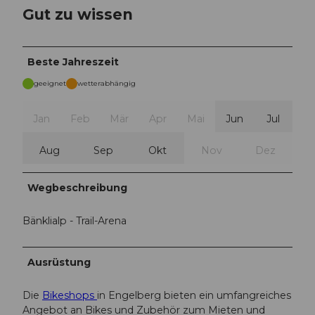
Gut zu wissen
Beste Jahreszeit
geeignet
wetterabhängig
Jan
Feb
Mär
Apr
Mai
Jun
Jul
Aug
Sep
Okt
Nov
Dez
Wegbeschreibung
Bänklialp - Trail-Arena
Ausrüstung
Die
Bikeshops
in Engelberg bieten ein umfangreiches
Angebot an Bikes und Zubehör zum Mieten und