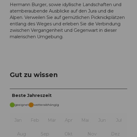
Hermann Burger, sowie idyllische Landschaften und
atemberaubende Ausblicke auf den Jura und die
Alpen. Verweilen Sie auf gemütlichen Picknickplätzen
entlang des Weges und erleben Sie die Verbindung
zwischen Vergangenheit und Gegenwart in dieser
malerischen Umgebung.
Gut zu wissen
Beste Jahreszeit
geeignet
wetterabhängig
Jan
Feb
Mär
Apr
Mai
Jun
Jul
Aug
Sep
Okt
Nov
Dez