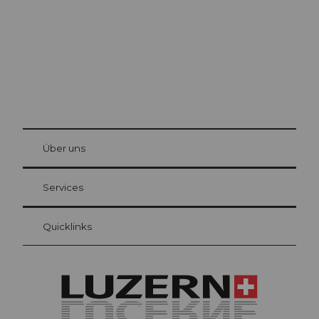
© Be
at Bre
chbü
hl
Über uns
Gästekarte Luzern
Ihre Vorteile als Übernachtungsgast
Services
Quicklinks