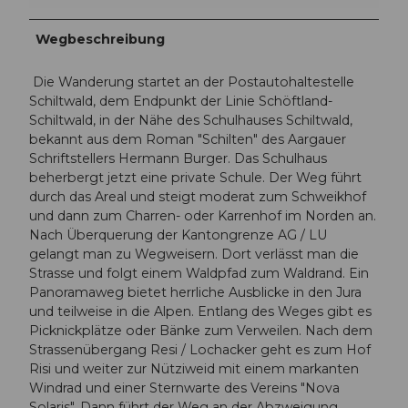
Wegbeschreibung
Die Wanderung startet an der Postautohaltestelle
Schiltwald, dem Endpunkt der Linie Schöftland-
Schiltwald, in der Nähe des Schulhauses Schiltwald,
bekannt aus dem Roman "Schilten" des Aargauer
Schriftstellers Hermann Burger. Das Schulhaus
beherbergt jetzt eine private Schule. Der Weg führt
durch das Areal und steigt moderat zum Schweikhof
und dann zum Charren- oder Karrenhof im Norden an.
Nach Überquerung der Kantongrenze AG / LU
gelangt man zu Wegweisern. Dort verlässt man die
Strasse und folgt einem Waldpfad zum Waldrand. Ein
Panoramaweg bietet herrliche Ausblicke in den Jura
und teilweise in die Alpen. Entlang des Weges gibt es
Picknickplätze oder Bänke zum Verweilen. Nach dem
Strassenübergang Resi / Lochacker geht es zum Hof
Risi und weiter zur Nütziweid mit einem markanten
Windrad und einer Sternwarte des Vereins "Nova
Solaris". Dann führt der Weg an der Abzweigung