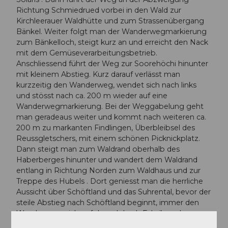
Richtung Schmiedrued vorbei in den Wald zur
Kirchleerauer Waldhütte und zum Strassenübergang
Bänkel. Weiter folgt man der Wanderwegmarkierung
zum Bänkelloch, steigt kurz an und erreicht den Nack
mit dem Gemüseverarbeitungsbetrieb.
Anschliessend führt der Weg zur Soorehöchi hinunter
mit kleinem Abstieg. Kurz darauf verlässt man
kurzzeitig den Wanderweg, wendet sich nach links
und stösst nach ca. 200 m wieder auf eine
Wanderwegmarkierung. Bei der Weggabelung geht
man geradeaus weiter und kommt nach weiteren ca.
200 m zu markanten Findlingen, Überbleibsel des
Reussgletschers, mit einem schönen Picknickplatz.
Dann steigt man zum Waldrand oberhalb des
Haberberges hinunter und wandert dem Waldrand
entlang in Richtung Norden zum Waldhaus und zur
Treppe des Hubels . Dort geniesst man die herrliche
Aussicht über Schöftland und das Suhrental, bevor der
steile Abstieg nach Schöftland beginnt, immer den
Wanderwegzeichen folgend durch Fabrikareale
hindurch zum Schloss und Gemeindehaus, durch das