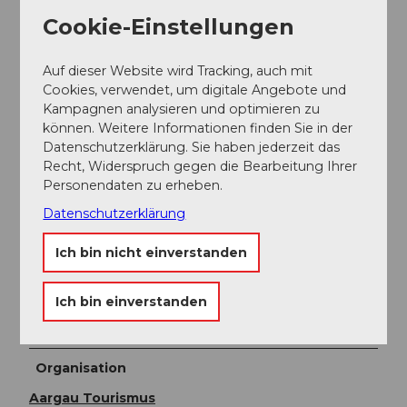
Schlossareal und zum Bahnhof. Das Ziel ist erreicht.
Cookie-Einstellungen
Toureigenschaften
Auf dieser Website wird Tracking, auch mit
Cookies, verwendet, um digitale Angebote und
Einkehrmöglichkeit
Kampagnen analysieren und optimieren zu
können. Weitere Informationen finden Sie in der
Datenschutzerklärung. Sie haben jederzeit das
Anreise und Parken
Recht, Widerspruch gegen die Bearbeitung Ihrer
Öffentliche Verkehrsmittel
Personendaten zu erheben.
Anreise zur Bushaltestelle Schiltwald.
Datenschutzerklärung
Ich bin nicht einverstanden
Autor:in
Ich bin einverstanden
Aargau Tourismus
Organisation
Aargau Tourismus