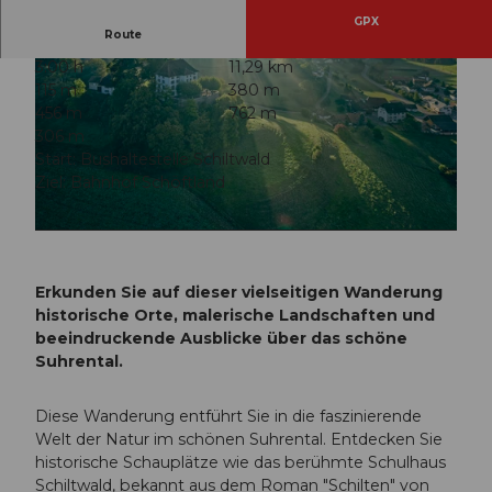
GPX
Route
3:00 h
11,29 km
115 m
380 m
456 m
762 m
306 m
Start: Bushaltestelle Schiltwald
Ziel: Bahnhof Schöftland
© Regionalverband Suhrental
© Aargau Tourismus, Aargau Tourismus
Erkunden Sie auf dieser vielseitigen Wanderung
historische Orte, malerische Landschaften und
beeindruckende Ausblicke über das schöne
Suhrental.
Diese Wanderung entführt Sie in die faszinierende
Welt der Natur im schönen Suhrental. Entdecken Sie
historische Schauplätze wie das berühmte Schulhaus
Schiltwald, bekannt aus dem Roman "Schilten" von