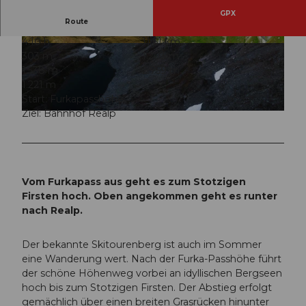
GPX
Route
4:10 h
11,61 km
© Andermatt-Urserntal Tourismus GmbH, Ferie
© Andermatt-Urserntal Tourismus GmbH, Ferie
303 m
1.203 m
nregion Andermatt
nregion Andermatt
1.538 m
2.759 m
1.221 m
Start: Furkapasshöhe
Ziel: Bahnhof Realp
© Dani Gnos, Ferienregion Andermatt
Vom Furkapass aus geht es zum Stotzigen
Firsten hoch. Oben angekommen geht es runter
nach Realp.
Der bekannte Skitourenberg ist auch im Sommer
eine Wanderung wert. Nach der Furka-Passhöhe führt
der schöne Höhenweg vorbei an idyllischen Bergseen
hoch bis zum Stotzigen Firsten. Der Abstieg erfolgt
gemächlich über einen breiten Grasrücken hinunter