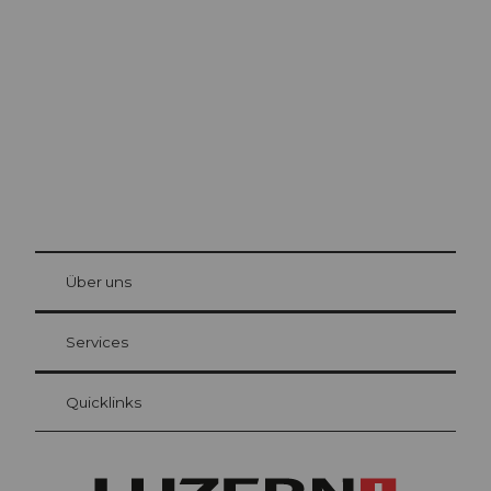
Luzern
Die Stadt. Der See. Die Berge.
© Be
at Bre
chbü
hl
Über uns
Gästekarte Luzern
Ihre Vorteile als Übernachtungsgast
Services
Quicklinks