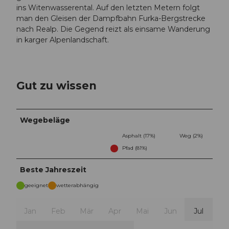
ins Witenwasserental. Auf den letzten Metern folgt
man den Gleisen der Dampfbahn Furka-Bergstrecke
nach Realp. Die Gegend reizt als einsame Wanderung
in karger Alpenlandschaft.
Gut zu wissen
Wegebeläge
Asphalt (17%)
Weg (2%)
Pfad (81%)
Beste Jahreszeit
geeignet
wetterabhängig
Jan
Feb
Mär
Apr
Mai
Jun
Jul