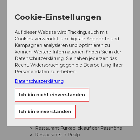
Weitere Infos / Links
Cookie-Einstellungen
Bei weiteren Fragen melden Sie sich gerne bei:
Auf dieser Website wird Tracking, auch mit
Ferienregion Andermatt
+41 41 888 71
Cookies, verwendet, um digitale Angebote und
00,
info@andermatt.swiss
Kampagnen analysieren und optimieren zu
können. Weitere Informationen finden Sie in der
Autor:in
Datenschutzerklärung. Sie haben jederzeit das
Recht, Widerspruch gegen die Bearbeitung Ihrer
Andermatt-Urserntal Tourismus GmbH
Personendaten zu erheben.
Datenschutzerklärung
Organisation
Région de vacances Andermatt
Ich bin nicht einverstanden
Unser Tipp
Ich bin einverstanden
Einkehrmöglichkeiten:
Restaurant Furkablick auf der Passhöhe
Restaurants in Realp