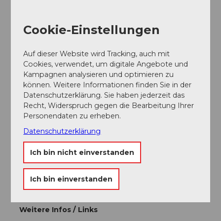
die Ausfahrt Nr. 39 (Schindellegi) nehmen um
beim Bahnhof Pfäffikon zu parkieren, ansonsten
von beiden Richtungen die Ausfahrt Nr. 40
Cookie-Einstellungen
(Pfäffikon / SZ) nehmen und beim Hotel
Seedamm-Plaza parkieren für den
Auf dieser Website wird Tracking, auch mit
Ausgangspunkt Frauenwinkel.
Cookies, verwendet, um digitale Angebote und
Kampagnen analysieren und optimieren zu
Parken
können. Weitere Informationen finden Sie in der
Hotel Seedamm-Plaza
(kostenpflichtig)
Datenschutzerklärung. Sie haben jederzeit das
Recht, Widerspruch gegen die Bearbeitung Ihrer
Bahnhof Pfäffikon / SZ
(kostenpflichtig)
Personendaten zu erheben.
Datenschutzerklärung
Öffentliche Verkehrsmittel
Ich bin nicht einverstanden
Mit dem Zug nach Pfäffikon / SZ. Die Tour kann auch
direkt beim Bahnhof gestartet werden.
Ich bin einverstanden
Fahrplan SBB
Weitere Infos / Links