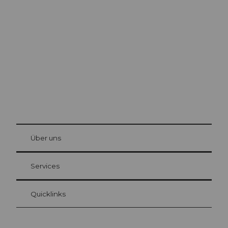
Ausflugstipps in
Luzern
Die Stadt. Der See. Die Berge.
© Be
at Bre
chbü
hl
Über uns
Gästekarte Luzern
Ihre Vorteile als Übernachtungsgast
Services
Quicklinks