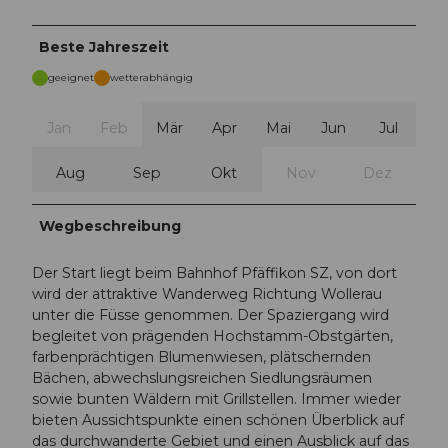
Beste Jahreszeit
geeignet
wetterabhängig
Jan
Feb
Mär
Apr
Mai
Jun
Jul
Aug
Sep
Okt
Nov
Dez
Wegbeschreibung
Der Start liegt beim Bahnhof Pfäffikon SZ, von dort
wird der attraktive Wanderweg Richtung Wollerau
unter die Füsse genommen. Der Spaziergang wird
begleitet von prägenden Hochstamm-Obstgärten,
farbenprächtigen Blumenwiesen, plätschernden
Bächen, abwechslungsreichen Siedlungsräumen
sowie bunten Wäldern mit Grillstellen. Immer wieder
bieten Aussichtspunkte einen schönen Überblick auf
das durchwanderte Gebiet und einen Ausblick auf das