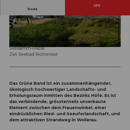
GPX
Route
2:57 h
10,56 km
© Cornel Züger, Schwyzer Wanderwege
© Einsiedeln-Ybrig-Zürichsee AG
220 m
227 m
405 m
628 m
223 m
Start: Frauenwinkel, Pfäffikon / SZ (beim Hotel
Seedamm-Plaza)
© Einsiedeln-Ybrig-Zürichsee AG
Ziel: Seebad Richterswil
Das Grüne Band ist ein zusammenhängender,
ökologisch hochwertiger Landschafts- und
Erholungsraum inmitten des Bezirks Höfe. Es ist
das verbindende, grösstenteils unverbaute
Element zwischen dem Frauenwinkel, einer
eindrücklichen Ried- und Seeuferlandschaft, und
dem attraktiven Strandweg in Wollerau.