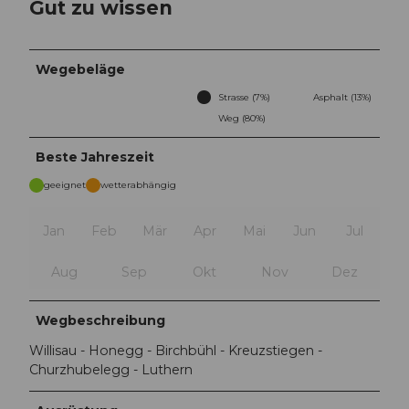
Gut zu wissen
Wegebeläge
Strasse (7%)
Asphalt (13%)
Weg (80%)
Beste Jahreszeit
geeignet
wetterabhängig
Jan
Feb
Mär
Apr
Mai
Jun
Jul
Aug
Sep
Okt
Nov
Dez
Wegbeschreibung
Willisau - Honegg - Birchbühl - Kreuzstiegen -
Churzhubelegg - Luthern