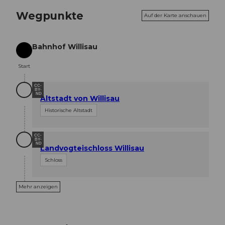
Wegpunkte
Auf der Karte anschauen
Bahnhof Willisau
Start
Start
CC-
BY-
ND
Altstadt von Willisau
Historische Altstadt
CC-
BY-
ND
Landvogteischloss Willisau
Schloss
Mehr anzeigen