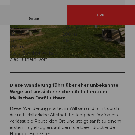
GPX
Route
4:20 h
14,55 km
© Willisau Tourismus, Willisau Tourismus
© Willisau Tourismus, Willisau Tourismus
421 m
208 m
554 m
912 m
358 m
Start: Bahnhof Willisau
Ziel: Luthern Dorf
© Willisau Tourismus, Willisau Tourismus
Diese Wanderung führt über eher unbekannte
Wege auf aussichtsreichen Anhöhen zum
idyllischen Dorf Luthern.
Diese Wanderung startet in Willisau und führt durch
die mittelalterliche Altstadt. Entlang des Dorfbachs
verlässt die Route den Ort und steigt sanft zu einem
ersten Hügelzug an, auf dem die beeindruckende
Honegg-Eiche steht.