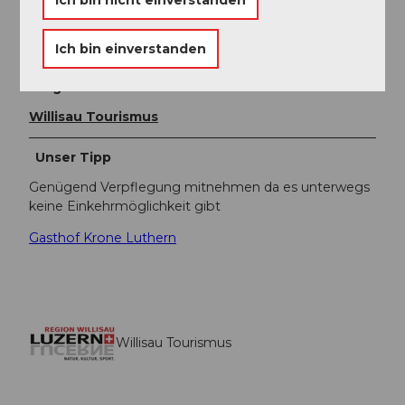
Autor:in
Willisau Tourismus
Ich bin einverstanden
Organisation
Willisau Tourismus
Unser Tipp
Genügend Verpflegung mitnehmen da es unterwegs
keine Einkehrmöglichkeit gibt
Gasthof Krone Luthern
Willisau Tourismus