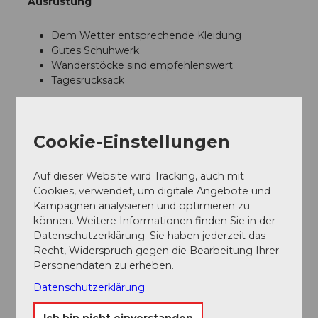
Ausrüstung
Dem Wetter entsprechende Kleidung
Gutes Schuhwerk
Wanderstöcke sind empfehlenswert
Tagesrucksack
Anreise und Parken
Cookie-Einstellungen
Parken
Gebührenpflichtige Parkplätze sind vorhanden
Auf dieser Website wird Tracking, auch mit
Öffentliche Verkehrsmittel
Cookies, verwendet, um digitale Angebote und
Mit dem Zug nach Willisau
Kampagnen analysieren und optimieren zu
können. Weitere Informationen finden Sie in der
Weitere Infos
Datenschutzerklärung. Sie haben jederzeit das
Recht, Widerspruch gegen die Bearbeitung Ihrer
Die 2-Tages Tour setzt sich wie folgt zusammen:
Personendaten zu erheben.
1. Tag Willisau - Luthern
Übernachtung im Gasthof Krone Luthern
Datenschutzerklärung
2. Tag Luthern - Eriswil (Huttwil)
Ich bin nicht einverstanden