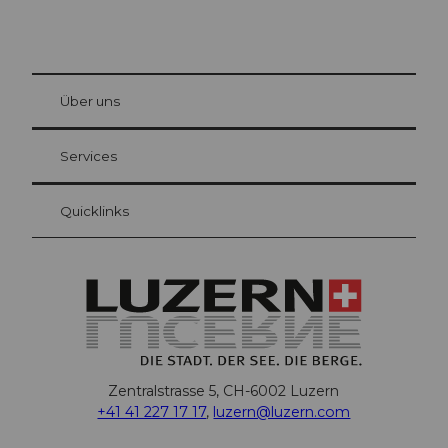
© Be
at Bre
chbü
hl
Über uns
Gästekarte Luzern
Ihre Vorteile als Übernachtungsgast
Services
Quicklinks
Zentralstrasse 5, CH-6002 Luzern
+41 41 227 17 17
,
luzern@luzern.com