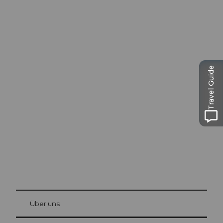
Travel Guide
Ausflugstipps in
Luzern
Die Stadt. Der See. Die Berge.
© Be
at Bre
chbü
hl
Über uns
Gästekarte Luzern