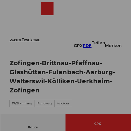
Z
u
Webcams
Merkzettel
Suche
Menü
Shop
m
I
n
h
a
Luzern Tourismus
Teilen
l
GPX
PDF
Merken
t
Zofingen-Brittnau-Pfaffnau-
Glashütten-Fulenbach-Aarburg-
Walterswil-Kölliken-Uerkheim-
Zofingen
57,05 km lang
Rundweg
Velotour
GPX
Route