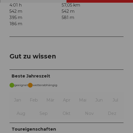
4:01 h
57,05 km
542 m
542 m
395 m
581 m
186 m
Gut zu wissen
Beste Jahreszeit
geeignet
wetterabhängig
Jan
Feb
Mär
Apr
Mai
Jun
Jul
Aug
Sep
Okt
Nov
Dez
Toureigenschaften