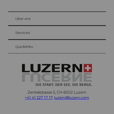
© Be
at Bre
chbü
hl
Über uns
Gästekarte Luzern
Ihre Vorteile als Übernachtungsgast
Services
Quicklinks
Zentralstrasse 5, CH-6002 Luzern
+41 41 227 17 17
,
luzern@luzern.com
F
X
Y
I
T
T
P
L
W
T