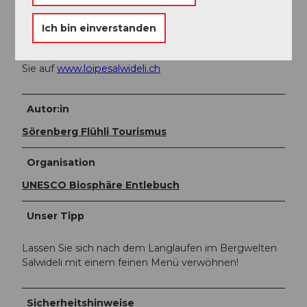
Literatur
Ich bin einverstanden
Den Prospekt und detaillierte Inofrmationen finden
Sie auf
www.loipesalwideli.ch
Autor:in
Sörenberg Flühli Tourismus
Organisation
UNESCO Biosphäre Entlebuch
Unser Tipp
Lassen Sie sich nach dem Langlaufen im Bergwelten
Salwideli mit einem feinen Menü verwöhnen!
Sicherheitshinweise