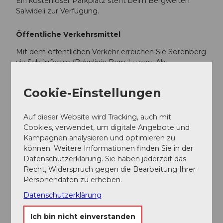
Ein kostenloser Parkplatz steht beim Bergwelten
Salwideli zur Verfügung.
Öffentliche Verkehrsmittel
Mit dem öffentlichen Verkehr erreichen Sie Sörenberg
via Schüpfheim (Bahnlinie Bern-Luzern. Ab
Schüpfheim fahren Sie mit den Postauto bis nach
Sörenberg "Skilift Rischli". Von dort fährt von Ende
Cookie-Einstellungen
Dezember - Anfang März jeweils 4-mal täglich der
Salwidelibus hoch zum Salwideli. Den Fahrplan und
Infos finden Sie
hier
.
Auf dieser Website wird Tracking, auch mit
Cookies, verwendet, um digitale Angebote und
Kampagnen analysieren und optimieren zu
Weitere Infos / Links
können. Weitere Informationen finden Sie in der
Datenschutzerklärung. Sie haben jederzeit das
Sörenberg Flühli Tourismus
Recht, Widerspruch gegen die Bearbeitung Ihrer
Rothornstrasse 21, 6174 Sörenberg
Personendaten zu erheben.
Telefon +41 (0)41 488 11 85
Datenschutzerklärung
info@soerenberg.ch
www.soerenberg.ch
Ich bin nicht einverstanden