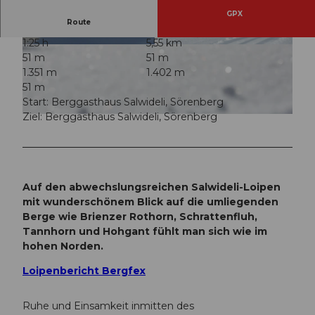
GPX
Route
1:25 h
5,55 km
© David Kurth, UNESCO Biosphäre Entlebuch
© David Kurth, UNESCO Biosphäre Entlebuch
51 m
51 m
1.351 m
1.402 m
51 m
Start: Berggasthaus Salwideli, Sörenberg
Ziel: Berggasthaus Salwideli, Sörenberg
© David Kurth, UNESCO Biosphäre Entlebuch
Auf den abwechslungsreichen Salwideli-Loipen
mit wunderschönem Blick auf die umliegenden
Berge wie Brienzer Rothorn, Schrattenfluh,
Tannhorn und Hohgant fühlt man sich wie im
hohen Norden.
Loipenbericht Bergfex
Ruhe und Einsamkeit inmitten des