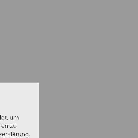
det, um
ren zu
zerklärung.