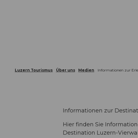
Z
ungen
Webcams
Gästekarte
u
m
Die Stadt
Die Erlebnisregion
I
n
h
a
l
t
Luzern Tourismus
Über uns
Medien
Informationen zur Erl
Informationen zur Destina
Hier finden Sie Informati
Destination Luzern-Vierwa