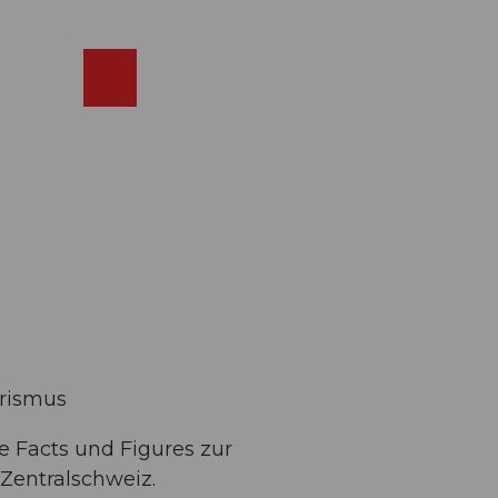
ebcams
Merkzettel
Suche
Shop
urismus
 Facts und Figures zur
Zentralschweiz.