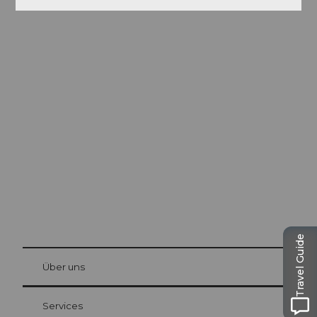
Ausflugstipps in
Luzern
Die Stadt. Der See. Die Berge.
Travel Guide
© Be
at Bre
chbü
hl
Über uns
Gästekarte Luzern
Ihre Vorteile als Übernachtungsgast
Services