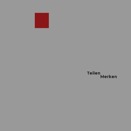
DE
ebcams
Merkzettel
Suche
Shop
Teilen
Merken