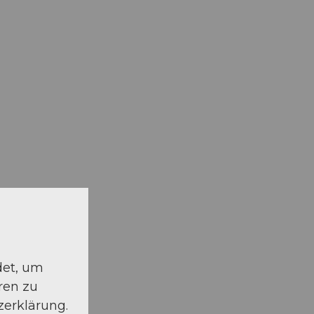
det, um
ren zu
zerklärung.