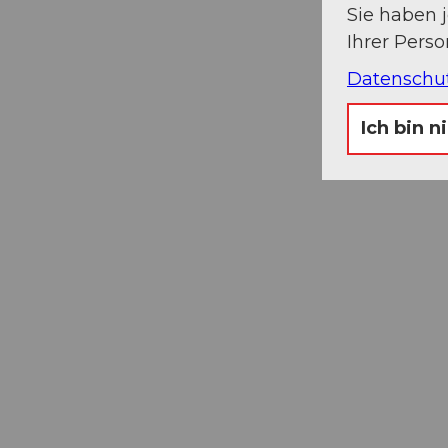
Sie haben 
Ihrer Pers
Datenschu
Ich bin n
Museums-
Pass
Ein Pass, neun Museen