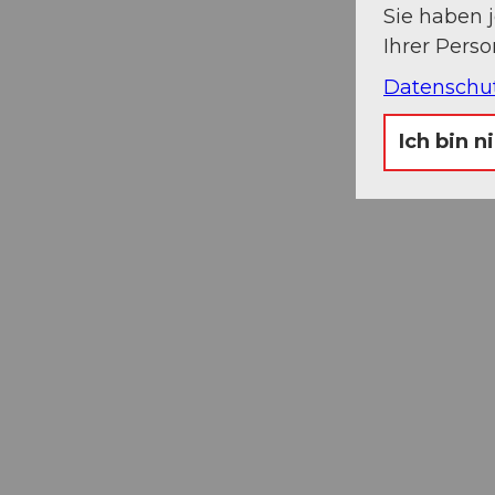
Sie haben 
Ihrer Pers
Datenschu
Ich bin n
Museums-
Pass
Ein Pass, neun Museen