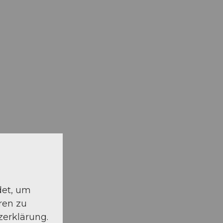
det, um
ren zu
zerklärung.