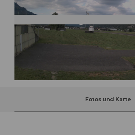
©
www.sgow.ch/ |&ensp
;
CC-BY
Fotos und Karte