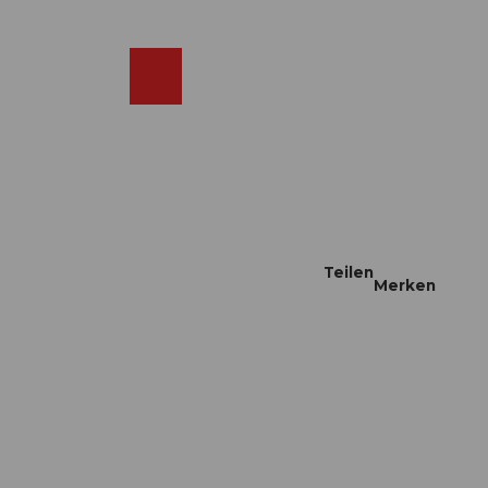
DE
ebcams
Merkzettel
Suche
Shop
Teilen
Merken