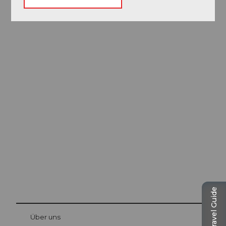
Ausflugstipps in
Luzern
Die Stadt. Der See. Die Berge.
Travel Guide
© Be
at Bre
chbü
hl
Über uns