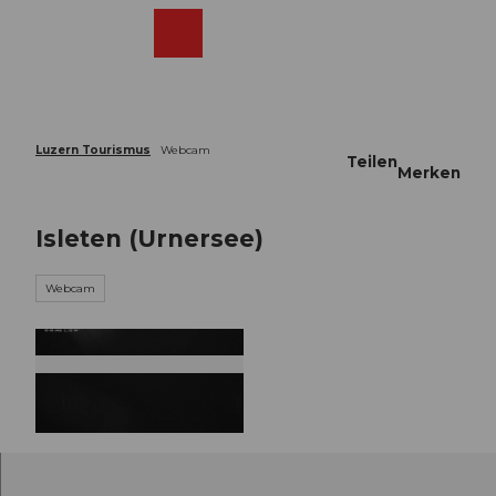
Z
u
Webcams
Merkzettel
Suche
Menü
Shop
m
I
n
h
a
Luzern Tourismus
Webcam
Teilen
l
Merken
t
Isleten (Urnersee)
Webcam
©
CC-BY