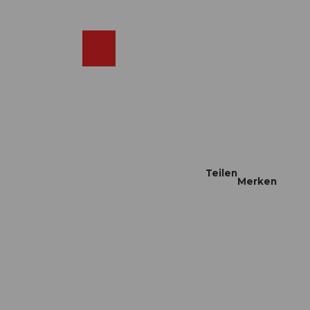
DE
ebcams
Merkzettel
Suche
Shop
Teilen
Merken