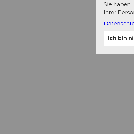
Sie haben 
Ihrer Pers
Datenschu
Ich bin n
Museums-
Pass
Ein Pass, neun Museen