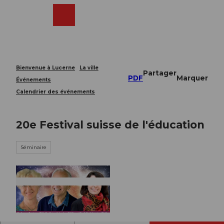
T
o
Webcams
Recherche
Menu
Shop
c
o
n
t
e
Bienvenue à Lucerne
La ville
Partager
n
PDF
Marquer
Événements
t
Calendrier des événements
20e Festival suisse de l'éducation
Séminaire
© Guidle.com