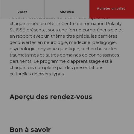
Acheter un billet
Thème: Science et spiritualité
Route
Site web
Avec le Festival suisse de la formation qui a lieu
chaque année en été, le Centre de formation Polarity
SUISSE présente, sous une forme compréhensible et
en rapport avec un thème titre précis, les dernières
découvertes en neurologie, médecine, pédagogie,
psychologie, physique quantique, recherche sur les
traumatismes et autres domaines de connaissances
pertinents. Le programme d'apprentissage est à
chaque fois complété par des présentations
culturelles de divers types.
Aperçu des rendez-vous
Bon à savoir