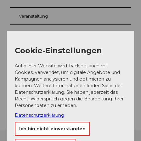
Veranstaltung
Essen und Trinken
Cookie-Einstellungen
Veranstaltungsort
Auf dieser Website wird Tracking, auch mit
Cookies, verwendet, um digitale Angebote und
Herrengasse 6430 Schwyz
Kampagnen analysieren und optimieren zu
Herrengasse
können. Weitere Informationen finden Sie in der
6430
Schwyz
Datenschutzerklärung. Sie haben jederzeit das
Website
Recht, Widerspruch gegen die Bearbeitung Ihrer
Personendaten zu erheben.
Anreise
Datenschutzerklärung
Ich bin nicht einverstanden