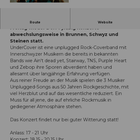
© Guidle.com
Ab dem 15. Mai – Ende August finden jeden
Route
Website
Freitag wieder Dorf Fyrabig Konzerte
abwechslungsweise in Brunnen, Schwyz und
Steinen statt.
UnderCover ist eine unplugged Rock-Coverband mit
Innerschwyzer Musikern die bereits in bekannten
Bands wie Ain't dead yet, Stairway, TNS, Purple Heart
und Zebop ihre Sporen abverdient haben und
allesamt über langjährige Erfahrung verfügen.
Aus reiner Freude an der Musik spielen die 3 Musiker
Unplugged-Songs aus 50 Jahren Rockgeschichte, mit
viel Herzblut und auf das wesentliche reduziert. Ein
Muss für all jene, die auf ehrliche Rockmusik in
gediegener Atmosphäre stehen.
Das Konzert findet nur bei guter Witterung statt!
Anlass: 17 - 21 Uhr
Konzert: 18.15 - 20.15 Uhr