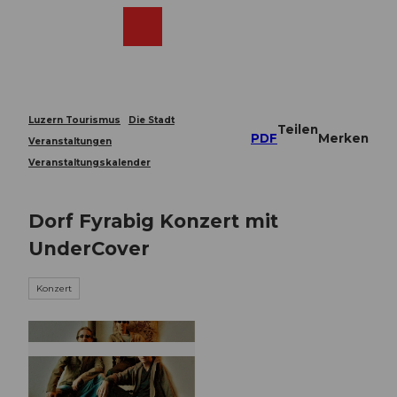
Z
u
Webcams
Merkzettel
Suche
Menü
Shop
m
I
n
h
a
Luzern Tourismus
Die Stadt
Teilen
l
PDF
Merken
Veranstaltungen
t
Veranstaltungskalender
Dorf Fyrabig Konzert mit
UnderCover
Konzert