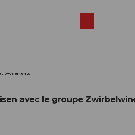
Réserver
FR
Webcams
Recherche
Shop
des événements
eisen avec le groupe Zwirbelwin