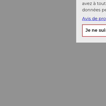
avez à tou
données pe
Avis de pr
Je ne sui