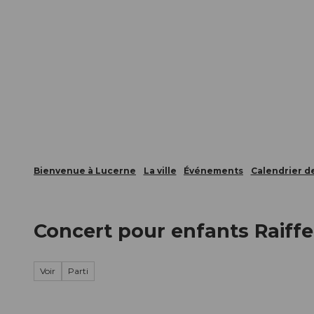
T
nts
Webcams
Carte d’hôte
o
c
La ville
La région
Informer
o
n
t
e
n
t
Bienvenue à Lucerne
La ville
Événements
Calendrier 
Concert pour enfants Raiff
Voir
Parti