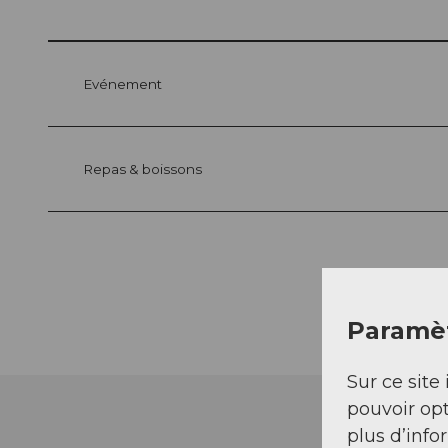
Evénement
Repas & boissons
Paramèt
Sur ce site 
pouvoir opt
plus d’info