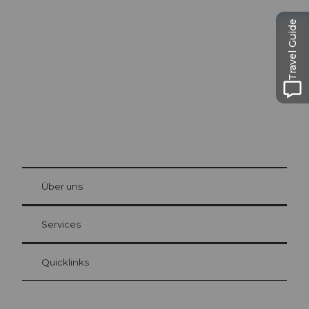
Ausflugstipps in
Luzern
Travel Guide
Die Stadt. Der See. Die Berge.
© Be
at Bre
chbü
hl
Über uns
Gästekarte Luzern
Ihre Vorteile als Übernachtungsgast
Services
Quicklinks