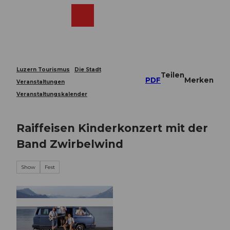
Z
u
Webcams
Merkzettel
Suche
Menü
Shop
m
I
n
h
a
Luzern Tourismus
Die Stadt
Teilen
l
PDF
Merken
Veranstaltungen
t
Veranstaltungskalender
Raiffeisen Kinderkonzert mit der
Band Zwirbelwind
Show
Fest