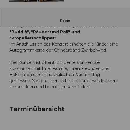
© Guidle.com
Dieses musikalische Erlebnis entführt alle kleinen
Route
und grossen Zuhörer in die spielerische Welt von
"Buddlä", "Räuber und Poli" und
"Propellertschäpper".
Im Anschluss an das Konzert erhalten alle Kinder eine
Autogrammkarte der Chinderbänd Zwirbelwind.
Das Konzert ist öffentlich. Gerne können Sie
zusammen mit Ihrer Familie, Ihren Freunden und
Bekannten einen musikalischen Nachmittag
geniessen. Sie brauchen sich nicht für dieses Konzert
anzumelden und benötigen kein Ticket.
Terminübersicht