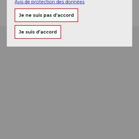
Avis de protection des données
Arrivée
Je ne suis pas d’accord
Je suis d’accord