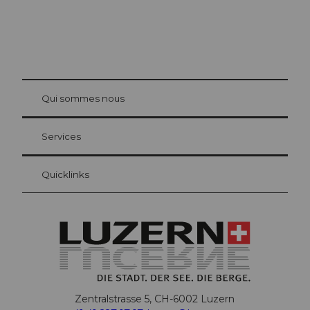
© Be
at Bre
chbü
hl
Qui sommes nous
Carte d’hôte Lucerne
Vos avantages en tant qu'hôte pour la nuit
Services
Quicklinks
Zentralstrasse 5, CH-6002 Luzern