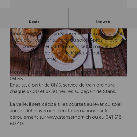
Ambiance matinale de rêve au lever du soleil à
Route
Site web
1900 mètres au-dessus du quotidien.
Monter tôt le matin au Stanserhorn à un prix spécial
réduit pour assister au lever du soleil. Après le lever du
soleil, commencer parfaitement cette magnifique
journée ensoleillée avec un délicieux petit-déjeuner
(CHF 22.50/personne) !
© Guidle.com
Montées supplémentaires tôt le matin à partir de
05h45.
© Guidle.com
Ensuite, à partir de 8h15, service de train ordinaire
chaque xx.00 et xx.30 heures au départ de Stans.
La veille, il sera décidé si les courses au lever du soleil
auront définitivement lieu. Informations sur le
déroulement sur www.stanserhorn.ch ou au 041 618
80 40.