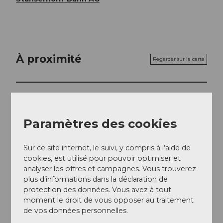
À proximité
Regarder sur la carte
Evénement
Paramètres des cookies
Repas & boissons
Sur ce site internet, le suivi, y compris à l’aide de
cookies, est utilisé pour pouvoir optimiser et
Emplacement de l'événement
analyser les offres et campagnes. Vous trouverez
plus d’informations dans la déclaration de
Unter Holzwang
protection des données. Vous avez à tout
6383
Dallenwil
moment le droit de vous opposer au traitement
Website
de vos données personnelles.