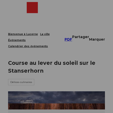
T
o
Webcams
Recherche
Menu
Shop
c
o
n
t
e
Bienvenue à Lucerne
La ville
Partager
n
PDF
Marquer
Événements
t
Calendrier des événements
Course au lever du soleil sur le
Stanserhorn
Délices culinaires