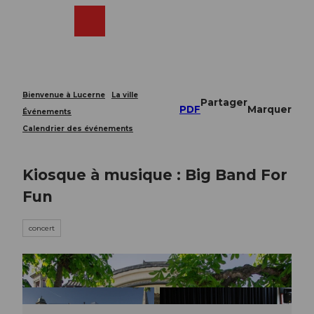
T
o
Webcams
Recherche
Menu
Shop
c
o
n
t
e
Bienvenue à Lucerne
La ville
Partager
n
PDF
Marquer
Événements
t
Calendrier des événements
Kiosque à musique : Big Band For
Fun
concert