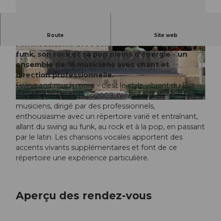
Depuis 2009, le Big Band For Fun suscite
Route
Site web
l'enthousiasme avec son swing, son latin, son
funk, son rock et sa pop pleins d'énergie - un
© Guidle.com
© Guidle.com
ensemble de 18 musiciens avec chant et
direction professionnelle.
Swing and much more - c'est le style vibrant du Big
Band For Fun ! Depuis 2009, l'ensemble de 18
© Guidle.com
musiciens, dirigé par des professionnels,
enthousiasme avec un répertoire varié et entraînant,
allant du swing au funk, au rock et à la pop, en passant
par le latin. Les chansons vocales apportent des
accents vivants supplémentaires et font de ce
répertoire une expérience particulière.
Aperçu des rendez-vous