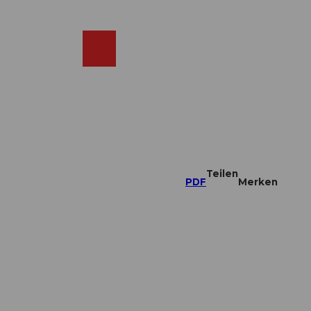
DE
ebcams
Merkzettel
Suche
Shop
Teilen
PDF
Merken