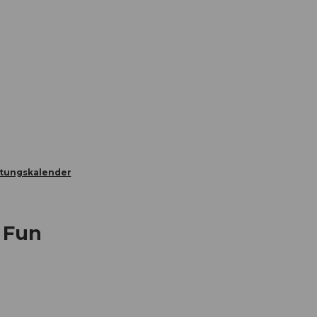
Informieren
Buchen
Business
W
ltungskalender
 Fun