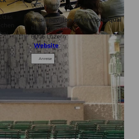
ock
Veranstaltungsort
t das
Musikpavillon am Nationalquai
ichen
Haldenstrasse
bei
6006
Luzern
Website
Anreise