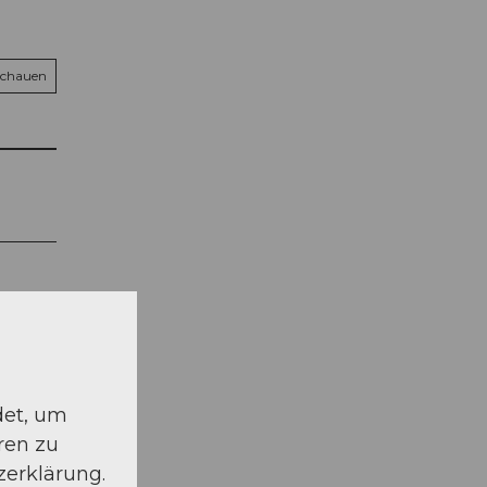
schauen
det, um
ren zu
zerklärung.