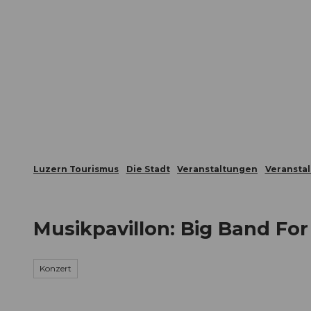
Z
ungen
Webcams
Gästekarte
u
m
Die Stadt
Die Erlebnisregion
I
n
h
a
l
t
Luzern Tourismus
Die Stadt
Veranstaltungen
Veransta
Musikpavillon: Big Band For
Konzert