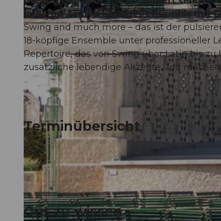
Die Big Band For Fun begeistert seit 200
und Pop – ein 18-köpfiges Ensemble mit G
Swing and much more – das ist der pulsieren
18-köpfige Ensemble unter professioneller 
Repertoire, das von Swing über Latin bis zu
© Guidle.com
zusätzliche lebendige Akzente und machen 
Terminübersicht
Gut zu wissen