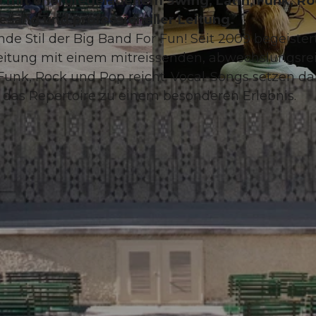
9 mit energiegeladenem Swing, Latin, Funk, R
esang und professioneller Leitung.
de Stil der Big Band For Fun! Seit 2009 begeister
Leitung mit einem mitreissenden, abwechslungsre
 Funk, Rock und Pop reicht. Vocal-Songs setzen da
© Guidle.com
das Repertoire zu einem besonderen Erlebnis.