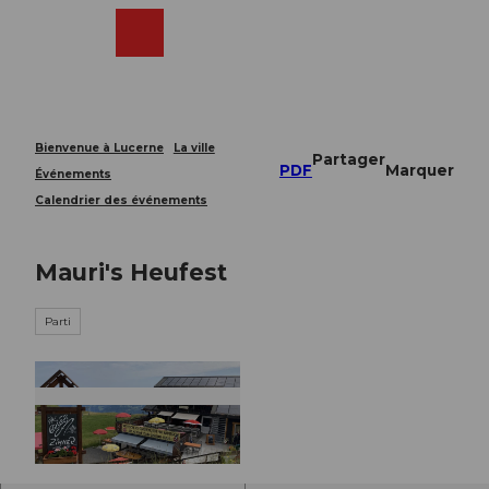
T
o
Webcams
Recherche
Menu
Shop
c
o
n
t
e
Bienvenue à Lucerne
La ville
Partager
n
PDF
Marquer
Événements
t
Calendrier des événements
Mauri's Heufest
Parti
© Guidle.com