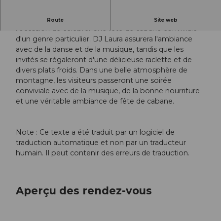
La 10e fête du foin de Mauri au Klewenstock sera
Route
Site web
l'occasion de célébrer une fête de cabane conviviale
d'un genre particulier. DJ Laura assurera l'ambiance
avec de la danse et de la musique, tandis que les
invités se régaleront d'une délicieuse raclette et de
divers plats froids. Dans une belle atmosphère de
montagne, les visiteurs passeront une soirée
conviviale avec de la musique, de la bonne nourriture
et une véritable ambiance de fête de cabane.
Note : Ce texte a été traduit par un logiciel de
traduction automatique et non par un traducteur
humain. Il peut contenir des erreurs de traduction.
Aperçu des rendez-vous