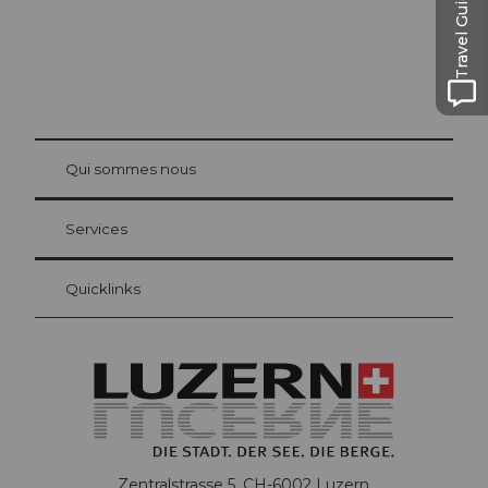
Travel Guide
© Be
at Bre
chbü
hl
Qui sommes nous
Carte d’hôte Lucerne
Vos avantages en tant qu'hôte pour la nuit
Services
Quicklinks
Zentralstrasse 5, CH-6002 Luzern