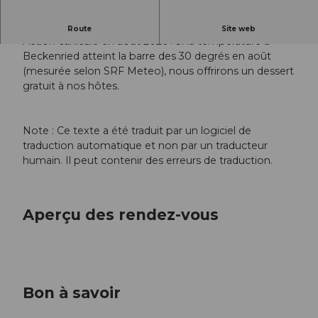
Dessert gratuit en cas de chaleur
Route
Site web
Action canicule en août 2026 : Si la température à
Beckenried atteint la barre des 30 degrés en août
(mesurée selon SRF Meteo), nous offrirons un dessert
gratuit à nos hôtes.
Note : Ce texte a été traduit par un logiciel de
traduction automatique et non par un traducteur
humain. Il peut contenir des erreurs de traduction.
Aperçu des rendez-vous
Bon à savoir