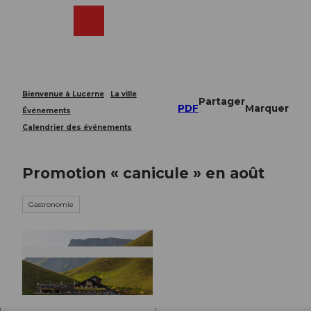
T
o
Webcams
Recherche
Menu
Shop
c
o
n
t
e
Bienvenue à Lucerne
La ville
Partager
n
PDF
Marquer
Événements
t
Calendrier des événements
Promotion « canicule » en août
Gastronomie
© Guidle.com