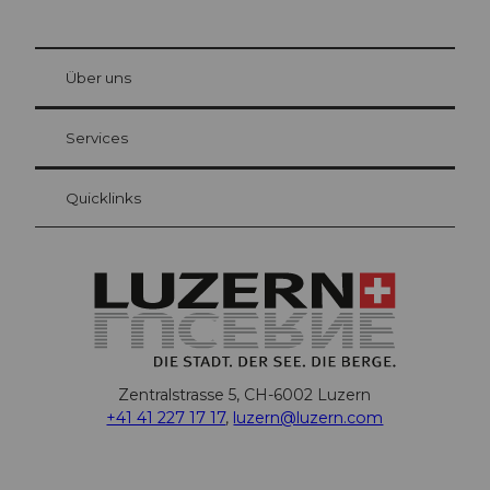
© Be
at Bre
chbü
hl
Über uns
Gästekarte Luzern
Ihre Vorteile als Übernachtungsgast
Services
Quicklinks
Zentralstrasse 5, CH-6002 Luzern
+41 41 227 17 17
,
luzern@luzern.com
F
X
Y
I
T
T
P
L
W
T