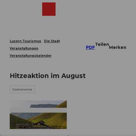
Z
u
Webcams
Merkzettel
Suche
Menü
Shop
m
I
n
h
a
Luzern Tourismus
Die Stadt
Teilen
l
PDF
Merken
Veranstaltungen
t
Veranstaltungskalender
Hitzeaktion im August
Gastronomie
© Guidle.com