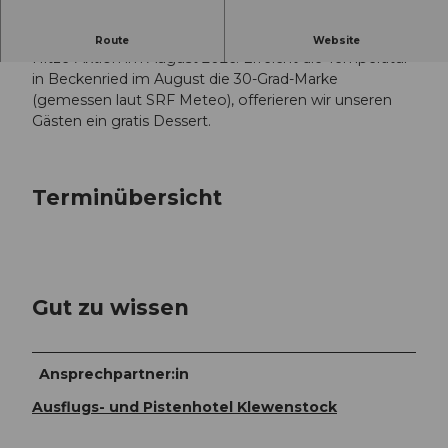
Gratis Dessert bei Hitze
Route
Website
Hitze-Aktion im August 2026: Erreicht die Temperatur
in Beckenried im August die 30-Grad-Marke
(gemessen laut SRF Meteo), offerieren wir unseren
Gästen ein gratis Dessert.
Terminübersicht
Gut zu wissen
Ansprechpartner:in
Ausflugs- und Pistenhotel Klewenstock