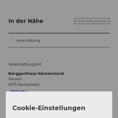
In der Nähe
Auf der Karte anschauen
Veranstaltung
Veranstaltungsort
Berggasthaus Klewenstock
Klewen
6375
Beckenried
Website
Anreise
Cookie-Einstellungen