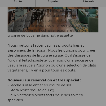
De retour avec un nouveau look & un nouveau
Route
Appeler
Site web
nom - bienvenue à Gleis 1 !
Depuis 2024, nous accueillons nos hôtes dans le
© Hotel Waldstätterhof |
CC-BY-NC-ND
nouveau restaurant
Gleis 1
, à proximité immédiate de
la gare de Lucerne. Le nom n'est pas un hasard -
notre proximité avec la voie ferrée nous a inspiré
l'idée d'associer l'art culinaire régional et l'ambiance
© Hotel Waldstätterhof |
CC-BY-NC-ND
urbaine de Lucerne dans notre assiette.
Nous mettons l'accent sur les produits frais et
saisonniers de la région. Nous les utilisons pour créer
des classiques de la cuisine suisse. Qu'il s'agisse de
l'original Fritschipastete lucernois, d'une saucisse de
veau à la sauce à l'oignon ou d'une sélection de plats
végétariens, il y en a pour tous les goûts.
Nouveau sur réservation et très spécial :
- Sandre suisse entier en croûte de sel
- Steak Porterhouse de 1 kg
Deux véritables points forts pour des soirées
spéciales !