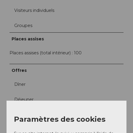
Visiteurs individuels
Groupes
Places assises
Places assises (total intérieur) : 100
Offres
Dîner
Déjeuner
À la carte
Paramètres des cookies
Menus