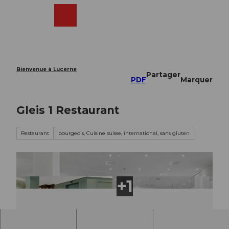
T
o
Webcams
Recherche
Menu
Shop
c
o
n
t
e
Bienvenue à Lucerne
Partager
n
PDF
Marquer
t
Gleis 1 Restaurant
Restaurant
bourgeois, Cuisine suisse, international, sans gluten