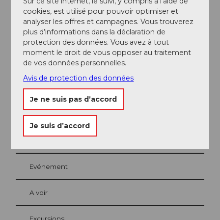
Sur ce site internet, le suivi, y compris à l’aide de
cookies, est utilisé pour pouvoir optimiser et
Réseaux sociaux
analyser les offres et campagnes. Vous trouverez
plus d’informations dans la déclaration de
Instagram
protection des données. Vous avez à tout
moment le droit de vous opposer au traitement
Interlocuteur/trice
de vos données personnelles.
Aline Meyer
Avis de protection des données
Je ne suis pas d’accord
Je suis d’accord
A proximité
Regarder sur la carte
Evénement
A voir
Excursions