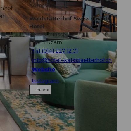
Adresse
hnhof
on
Waldstätterhof Swiss Quality
Hotel
Zentralstrasse 4
iker
6003
Luzern
auce
+41 (0)41 227 12 71
info@hotel-waldstaetterhof.ch
Website
Instagram
Anreise
n