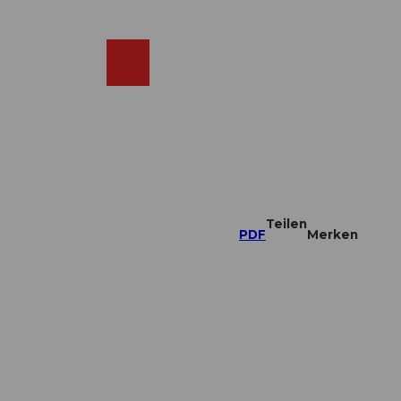
DE
ebcams
Merkzettel
Suche
Shop
Teilen
PDF
Merken