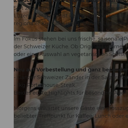
Zurück mit neuem Look & neuem Namen – 
Seit 2024 empfangen wir unsere Gäste im n
Luzern. Der Name ist kein Zufall – unsere Nä
regionaler Kulinarik und urbanem Luzerner F
© Hotel Waldstätterhof |
CC-BY-NC-ND
Im Fokus stehen bei uns frische, saisonale 
der Schweizer Küche. Ob Original Luzerner F
oder eine Auswahl an vegetarischen Speisen –
Neu auf Vorbestellung und ganz besonder
- Ganzer Schweizer Zander in der Salzkrust
- 1kg Porterhouse-Steak
Beides echte Highlights für besondere Aben
Morgens erwartet unsere Gäste ein grosszügi
beliebter Treffpunkt für Kaffee, Lunch oder 