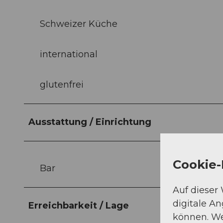
Schweizer Küche
international
glutenfrei
Ausstattung / Einrichtung
Cookie-
Bar
Auf dieser
digitale A
Erreichbarkeit / Lage
können. We