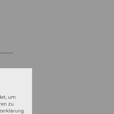
det, um
ren zu
zerklärung.