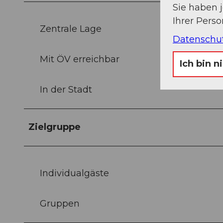
Sie haben 
Ihrer Pers
Zentrale Lage
Datenschu
Mit ÖV erreichbar
Ich bin n
In der Stadt
Zielgruppe
Individualgäste
Gruppen