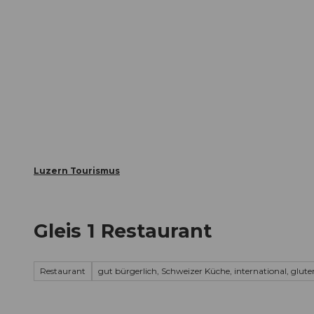
Z
ungen
Webcams
Gästekarte
u
m
Die Stadt
Die Erlebnisregion
I
n
h
a
l
t
Luzern Tourismus
Gleis 1 Restaurant
Restaurant
gut bürgerlich, Schweizer Küche, international, glute