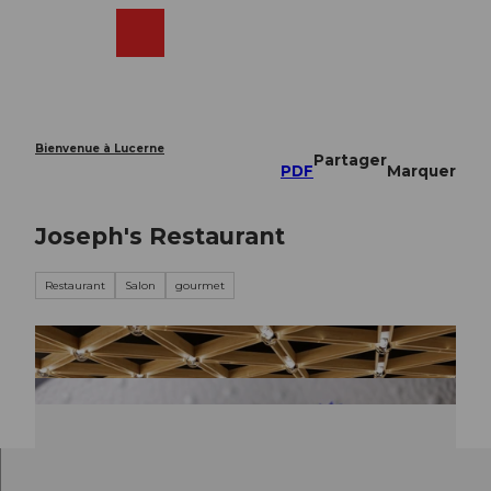
T
o
Webcams
Recherche
Menu
Shop
c
o
n
t
e
Bienvenue à Lucerne
Partager
n
PDF
Marquer
t
Joseph's Restaurant
Restaurant
Salon
gourmet