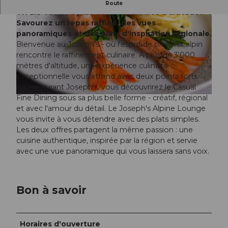
Découvrez la cuisine alpine au Joseph's dans la
Route
TITLIS Tower à plus de 3 000 mètres d'altitude.
Savourez un repas raffiné, des vues
panoramiques et des plats d'inspiration régionale.
Bienvenue au Joseph's - où l'esprit de pionnier alpin
rencontre le raffinement culinaire. À plus de 3'000
mètres d'altitude, une expérience culinaire
© TITLIS Bergbahnen |
CC-BY-NC-ND
exceptionnelle vous attend avec deux points forts :
Au restaurant Joseph's, vous découvrirez le Casual
Fine Dining sous sa plus belle forme - créatif, régional
© niclas karlsson |
CC-BY-NC-ND
et avec l'amour du détail. Le Joseph's Alpine Lounge
vous invite à vous détendre avec des plats simples.
Les deux offres partagent la même passion : une
cuisine authentique, inspirée par la région et servie
avec une vue panoramique qui vous laissera sans voix.
Bon à savoir
Horaires d'ouverture