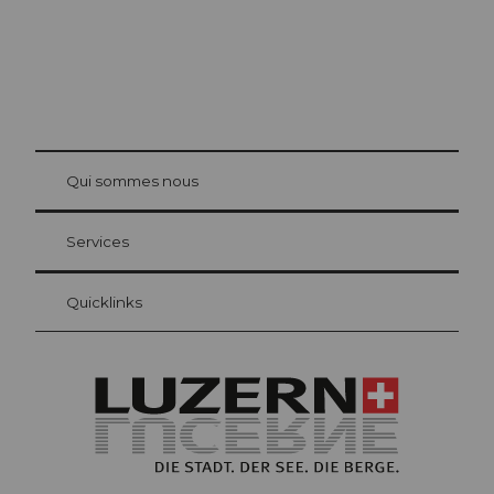
© Be
at Bre
chbü
hl
Qui sommes nous
Carte d’hôte Lucerne
Vos avantages en tant qu'hôte pour la nuit
Services
Quicklinks