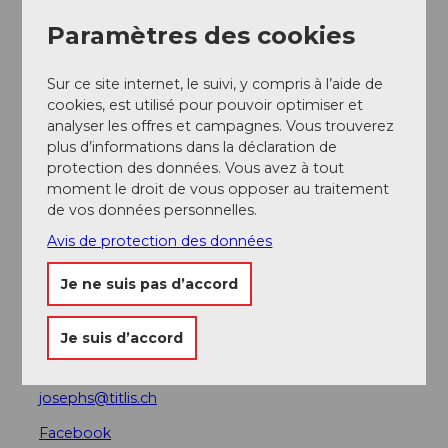
Paramètres des cookies
A proximité
Regarder sur la carte
Sur ce site internet, le suivi, y compris à l’aide de
cookies, est utilisé pour pouvoir optimiser et
analyser les offres et campagnes. Vous trouverez
plus d’informations dans la déclaration de
A voir
protection des données. Vous avez à tout
moment le droit de vous opposer au traitement
Excursions
de vos données personnelles.
Avis de protection des données
Je ne suis pas d’accord
Adresse
Joseph's Restaurant
Je suis d’accord
Titlis
6390
Engelberg
josephs@titlis.ch
Facebook