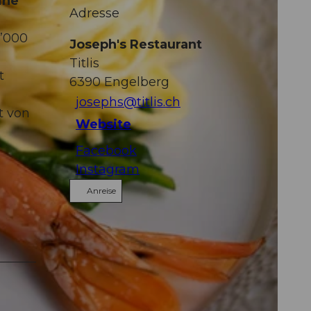
ine
Adresse
3’000
Joseph's Restaurant
Titlis
t
6390
Engelberg
josephs@titlis.ch
t von
Website
Facebook
Instagram
Anreise