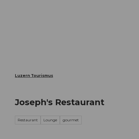
Z
ungen
Webcams
Gästekarte
u
m
Die Stadt
Die Erlebnisregion
I
n
h
a
l
t
Luzern Tourismus
Joseph's Restaurant
Restaurant
Lounge
gourmet