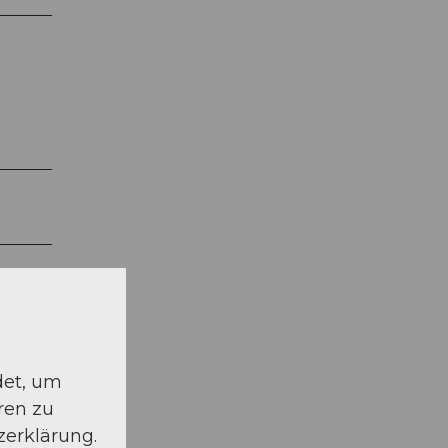
det, um
ren zu
zerklärung.