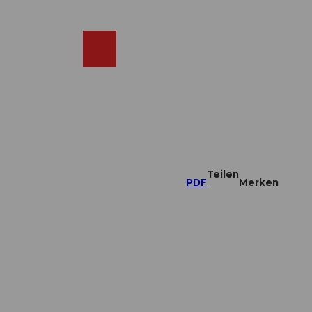
DE
ebcams
Merkzettel
Suche
Shop
Teilen
PDF
Merken