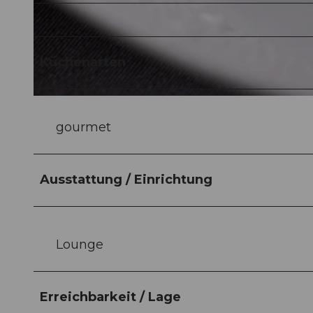
© TITLIS Bergbahnen |
CC-BY-NC-ND
Küchenarten
© niclas karlsson |
CC-BY-NC-ND
gourmet
Ausstattung / Einrichtung
Lounge
Erreichbarkeit / Lage