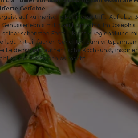
TITLIS Tower auf über 3.000 m. Geniessen Sie F
rierte Gerichte.
eist auf kulinarische Raffinesse trifft. Auf über 
 Genusserlebnis mit zwei Highlights: Im Joseph’s
 seiner schönsten Form – kreativ, regional und mi
ge lädt mit einfachen Gerichten zum entspannten
be Leidenschaft: authentische Kochkunst, inspirier
blick, der Sie sprachlos macht.