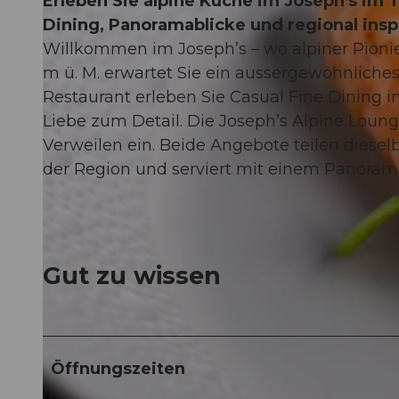
Erleben Sie alpine Küche im Joseph's im 
Dining, Panoramablicke und regional inspi
Willkommen im Joseph’s – wo alpiner Pionierg
m ü. M. erwartet Sie ein aussergewöhnliches
Restaurant erleben Sie Casual Fine Dining in
Liebe zum Detail. Die Joseph’s Alpine Loun
Verweilen ein. Beide Angebote teilen diesel
der Region und serviert mit einem Panorama
Gut zu wissen
Öffnungszeiten