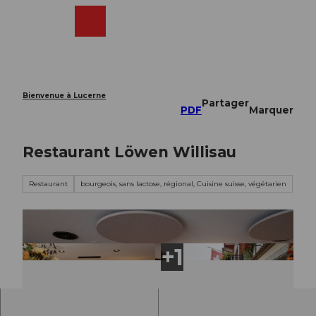
T
o
Webcams
Recherche
Menu
Shop
c
o
n
t
e
Bienvenue à Lucerne
Partager
n
PDF
Marquer
t
Restaurant Löwen Willisau
Restaurant
bourgeois, sans lactose, régional, Cuisine suisse, végétarien