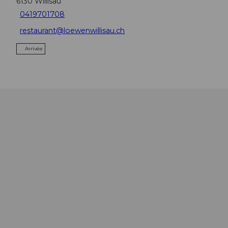
6130
Willisau
0419701708
restaurant@loewenwillisau.ch
Arrivée