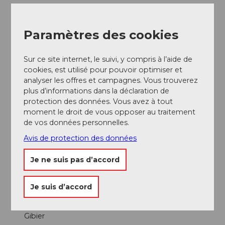
Menus
Paramètres des cookies
Fêtes/mariages
Sur ce site internet, le suivi, y compris à l’aide de
Produits
cookies, est utilisé pour pouvoir optimiser et
analyser les offres et campagnes. Vous trouverez
Fondue
plus d’informations dans la déclaration de
protection des données. Vous avez à tout
moment le droit de vous opposer au traitement
Propres produits
de vos données personnelles.
Avis de protection des données
Gâteaux
Je ne suis pas d’accord
produits régionaux
Je suis d’accord
Raclette
Gibier