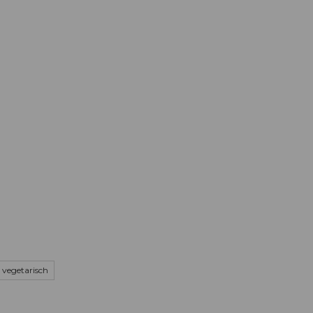
Informieren
Buchen
Business
W
, vegetarisch