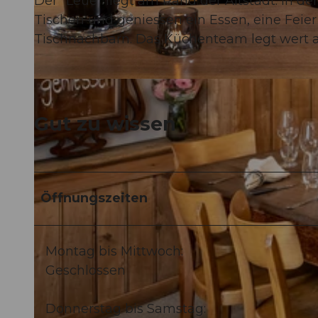
Der "Leue" liegt am Rand der Altstadt. In d
Tischen und geniessen ein Essen, eine Feier
Tischnachbarn. Das Küchenteam legt wert a
© www.studhalter.org, Thomi Studhalter www.studhalter.org THOMI STUDHALTER |
CC-BY-NC-ND
Gut zu wissen
Öffnungszeiten
Montag bis Mittwoch:
Geschlossen
Donnerstag bis Samstag: