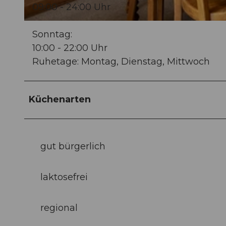
09:00 - 24:00 Uhr
© www.studhalter.org, Thomi Studhalter www.studhalter.org THOMI STUDHALTER |
CC-BY-NC-ND
Sonntag:
10:00 - 22:00 Uhr
Ruhetage: Montag, Dienstag, Mittwoch
Küchenarten
gut bürgerlich
laktosefrei
regional