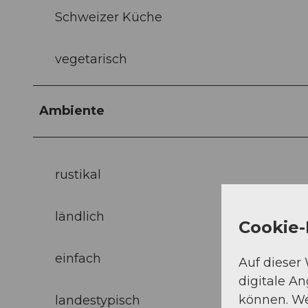
Schweizer Küche
vegetarisch
Ambiente
rustikal
ländlich
Cookie-
einfach
Auf dieser
digitale A
können. We
landestypisch