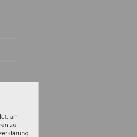
det, um
ren zu
zerklärung.