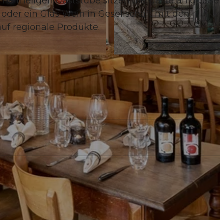
er heimeligen Gaststube sitzen die Gäste an gross
 oder ein Glas Wein in Gesellschaft mit den
uf regionale Produkte.
© www.studhalter.org, Thomi Studhalter www.studha