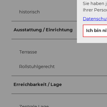
Sie haben 
Ihrer Pers
historisch
Datenschu
Ausstattung / Einrichtung
Ich bin n
Terrasse
Rollstuhlgerecht
Erreichbarkeit / Lage
Zentrale Lage