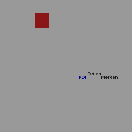
DE
ebcams
Merkzettel
Suche
Shop
Teilen
PDF
Merken