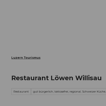
Z
ungen
Webcams
Gästekarte
u
m
Die Stadt
Die Erlebnisregion
I
n
h
a
l
t
Luzern Tourismus
Restaurant Löwen Willisau
Restaurant
gut bürgerlich, laktosefrei, regional, Schweizer Küche