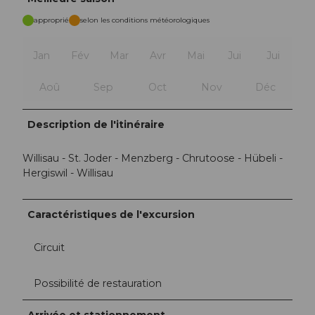
approprié
selon les conditions météorologiques
Jan
Fév
Mar
Avr
Mai
Jui
Jui
Aoû
Sep
Oct
Nov
Déc
Description de l'itinéraire
Willisau - St. Joder - Menzberg - Chrutoose - Hübeli -
Hergiswil - Willisau
Caractéristiques de l'excursion
Circuit
Possibilité de restauration
Arrivée et stationnement