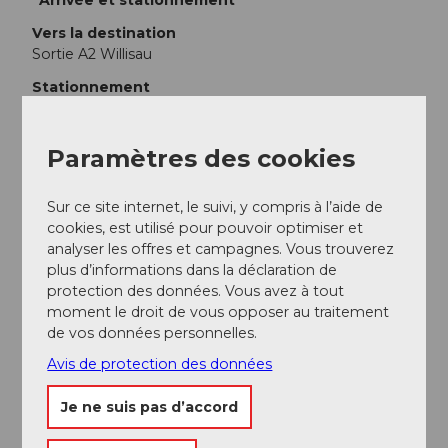
Vers la destination
Sortie A2 Willisau
Stationnement
Des parkings payants sont disponibles.
Transports en commun
Paramètres des cookies
En train jusqu'à Willisau
Sur ce site internet, le suivi, y compris à l’aide de
Informations supplémentaires / Liens
cookies, est utilisé pour pouvoir optimiser et
analyser les offres et campagnes. Vous trouverez
Station de location de vélo et d’e-bike
Rent a Bike
à
plus d’informations dans la déclaration de
Willisau
protection des données. Vous avez à tout
moment le droit de vous opposer au traitement
de vos données personnelles.
Auteur(e)
Avis de protection des données
Willisau Tourismus
Je ne suis pas d’accord
Organisation
Willisau Tourismus