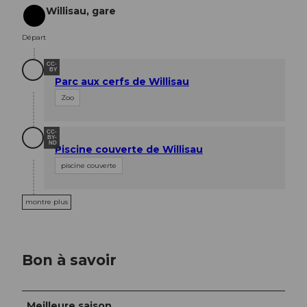
Willisau, gare
Départ
Départ
CC-
BY
Parc aux cerfs de Willisau
Zoo
CC-
BY-
ND
Piscine couverte de Willisau
piscine couverte
montre plus
Bon à savoir
Meilleure saison