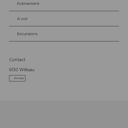
Evénement
A voir
Excursions
Contact
6130
Willisau
Arrivée