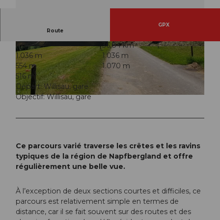
GPX
Route
4:00 h
36,84 km
© Beat Brechbühl, Willisau Tourismus |
© Beat Brechbühl, Willisau Tourismus
1.036 m
1.036 m
CC-BY-ND
554 m
1.070 m
516 m
Départ: Willisau, gare
Objectif: Willisau, gare
© Willisau Tourismus, Willisau Tourismus
Ce parcours varié traverse les crêtes et les ravins
typiques de la région de Napfbergland et offre
régulièrement une belle vue.
À l’exception de deux sections courtes et difficiles, ce
parcours est relativement simple en termes de
distance, car il se fait souvent sur des routes et des