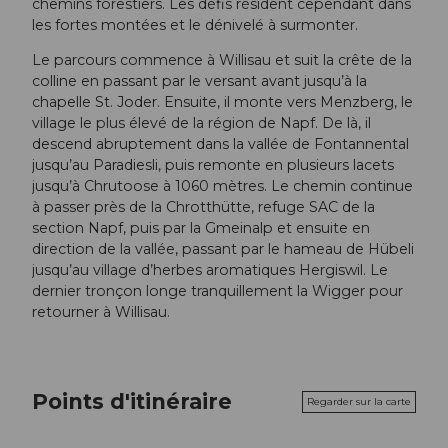
chemins forestiers. Les défis résident cependant dans
les fortes montées et le dénivelé à surmonter.
Le parcours commence à Willisau et suit la crête de la
colline en passant par le versant avant jusqu’à la
chapelle St. Joder. Ensuite, il monte vers Menzberg, le
village le plus élevé de la région de Napf. De là, il
descend abruptement dans la vallée de Fontannental
jusqu’au Paradiesli, puis remonte en plusieurs lacets
jusqu’à Chrutoose à 1060 mètres. Le chemin continue
à passer près de la Chrotthütte, refuge SAC de la
section Napf, puis par la Gmeinalp et ensuite en
direction de la vallée, passant par le hameau de Hübeli
jusqu’au village d’herbes aromatiques Hergiswil. Le
dernier tronçon longe tranquillement la Wigger pour
retourner à Willisau.
Points d'itinéraire
Regarder sur la carte