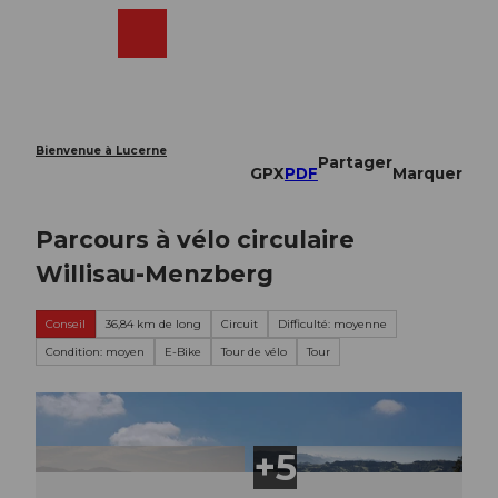
T
o
Webcams
Recherche
Menu
Shop
c
o
n
t
e
Bienvenue à Lucerne
Partager
n
GPX
PDF
Marquer
t
Parcours à vélo circulaire
Willisau-Menzberg
Conseil
36,84 km de long
Circuit
Difficulté: moyenne
Condition: moyen
E-Bike
Tour de vélo
Tour