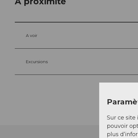
A proximité
A voir
Excursions
Paramèt
Sur ce site 
pouvoir opt
plus d’info