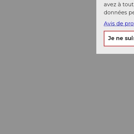
avez à tou
données pe
Avis de pr
Je ne sui