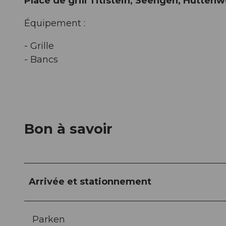
Place de grill Titistein, Seengen, Hütten
Équipement :
- Grille
- Bancs
Bon à savoir
Arrivée et stationnement
Parken