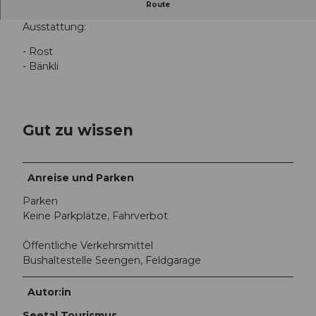
Grillplatz Titistein, Seengen, Hüttenweg
Route
Ausstattung:
- Rost
- Bänkli
Gut zu wissen
Anreise und Parken
Parken
Keine Parkplätze, Fahrverbot
Öffentliche Verkehrsmittel
Bushaltestelle Seengen, Feldgarage
Autor:in
Seetal Tourismus