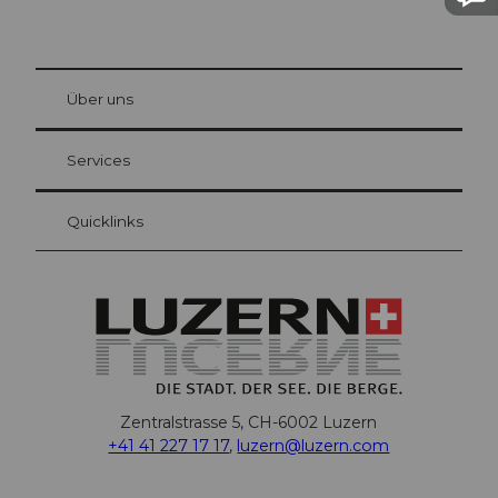
© Be
at Bre
chbü
hl
Über uns
Gästekarte Luzern
Ihre Vorteile als Übernachtungsgast
Services
Quicklinks
Zentralstrasse 5, CH-6002 Luzern
+41 41 227 17 17
,
luzern@luzern.com