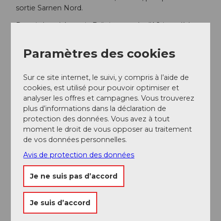
sortie Sarnen Nord.
Depuis Interlaken, via Brünig, prendre l'A8 jusqu'à la
sortie Sarnen Nord.
Paramètres des cookies
Transports en commun
Depuis Lucerne ou Interlaken avec le Lucerne-
Sur ce site internet, le suivi, y compris à l’aide de
Interlaken-Express jusqu'à Sarnen.
cookies, est utilisé pour pouvoir optimiser et
analyser les offres et campagnes. Vous trouverez
Auteur(e)
plus d’informations dans la déclaration de
Obwalden Tourismus
protection des données. Vous avez à tout
moment le droit de vous opposer au traitement
de vos données personnelles.
Organisation
Avis de protection des données
Obwalden Tourismus
Je ne suis pas d’accord
Conseil de l'auteur
La randonnée peut également être effectuée
Je suis d’accord
uniquement de/à Giswil et le retour peut se faire