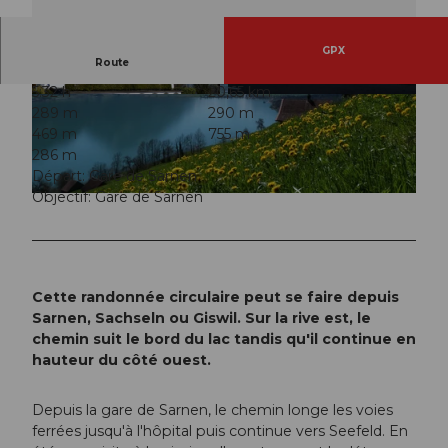
GPX
Route
5:32 h
20,65 km
© Obwalden Tourismus, Obwalden Tourismus
© Obwalden Tourismus, Obwalden Tourismus
289 m
290 m
469 m
755 m
286 m
Départ: Gare de Sarnen
Objectif: Gare de Sarnen
© Obwalden Tourismus, Obwalden Tourismus
Cette randonnée circulaire peut se faire depuis
Sarnen, Sachseln ou Giswil. Sur la rive est, le
chemin suit le bord du lac tandis qu'il continue en
hauteur du côté ouest.
Depuis la gare de Sarnen, le chemin longe les voies
ferrées jusqu'à l'hôpital puis continue vers Seefeld. En