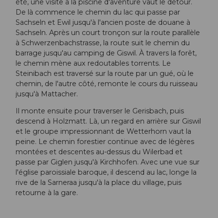
été, une visite à la piscine d'aventure vaut le détour.
De là commence le chemin du lac qui passe par
Sachseln et Ewil jusqu'à l'ancien poste de douane à
Sachseln. Après un court tronçon sur la route parallèle
à Schwerzenbachstrasse, la route suit le chemin du
barrage jusqu'au camping de Giswil. À travers la forêt,
le chemin mène aux redoutables torrents. Le
Steinibach est traversé sur la route par un gué, où le
chemin, de l'autre côté, remonte le cours du ruisseau
jusqu'à Mattacher.
Il monte ensuite pour traverser le Gerisbach, puis
descend à Holzmatt. Là, un regard en arrière sur Giswil
et le groupe impressionnant de Wetterhorn vaut la
peine. Le chemin forestier continue avec de légères
montées et descentes au-dessus du Wilerbad et
passe par Giglen jusqu'à Kirchhofen. Avec une vue sur
l'église paroissiale baroque, il descend au lac, longe la
rive de la Sarneraa jusqu'à la place du village, puis
retourne à la gare.