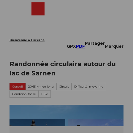
T
o
Webcams
Recherche
Menu
Shop
c
o
n
t
e
Bienvenue à Lucerne
Partager
n
GPX
PDF
Marquer
t
Randonnée circulaire autour du
lac de Sarnen
Conseil
20,65 km de long
Circuit
Difficulté: moyenne
Condition: facile
Hike