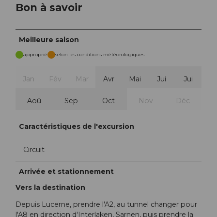
Bon à savoir
Meilleure saison
approprié
selon les conditions météorologiques
Jan
Fév
Mar
Avr
Mai
Jui
Jui
Aoû
Sep
Oct
Nov
Déc
Caractéristiques de l'excursion
Circuit
Arrivée et stationnement
Vers la destination
Depuis Lucerne, prendre l'A2, au tunnel changer pour
l'A8 en direction d'Interlaken, Sarnen, puis prendre la