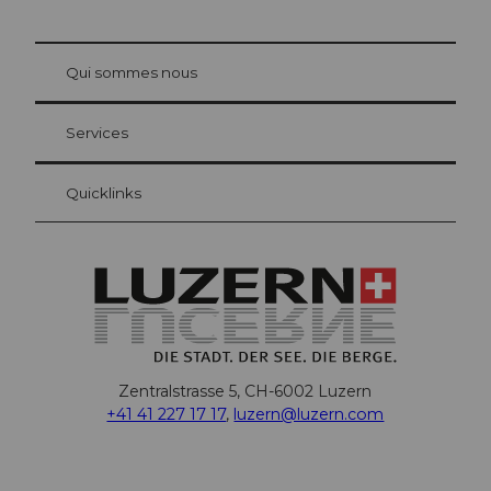
© Be
at Bre
chbü
hl
Qui sommes nous
Carte d’hôte Lucerne
Vos avantages en tant qu'hôte pour la nuit
Services
Quicklinks
Zentralstrasse 5, CH-6002 Luzern
+41 41 227 17 17
,
luzern@luzern.com