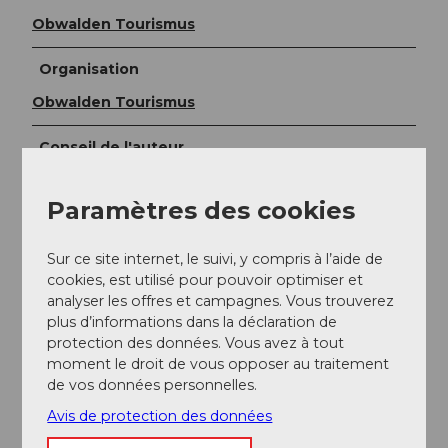
Obwalden Tourismus
Organisation
Obwalden Tourismus
Conseil de l'auteur
De mi-mars à fin octobre environ, une pause café
directement au bord du lac est recommandée au bar
Paramètres des cookies
du port à Sarnen ou au restaurant Seefeld Lido
Sarnen.
Sur ce site internet, le suivi, y compris à l’aide de
cookies, est utilisé pour pouvoir optimiser et
analyser les offres et campagnes. Vous trouverez
plus d’informations dans la déclaration de
protection des données. Vous avez à tout
moment le droit de vous opposer au traitement
de vos données personnelles.
Avis de protection des données