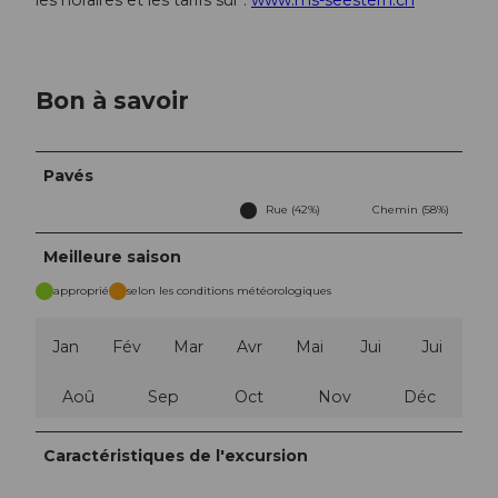
les horaires et les tarifs sur :
www.ms-seestern.ch
Bon à savoir
Pavés
Rue (42%)
Chemin (58%)
Meilleure saison
approprié
selon les conditions météorologiques
Jan
Fév
Mar
Avr
Mai
Jui
Jui
Aoû
Sep
Oct
Nov
Déc
Caractéristiques de l'excursion