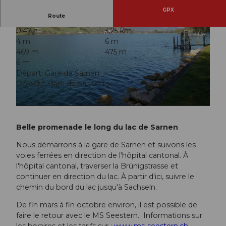
GPX
Route
0:47 h
3,25 km
4 m
6 m
469 m
475 m
6 m
Départ: Gare de Sarnen
Objectif: Gare de Sachseln
© Obwalden Tourismus, Obwalden Tourismus
© Obwalden Tourismus, Obwalden Tourismus
Belle promenade le long du lac de Sarnen
Nous démarrons à la gare de Sarnen et suivons les
voies ferrées en direction de l'hôpital cantonal. À
l'hôpital cantonal, traverser la Brünigstrasse et
continuer en direction du lac. À partir d'ici, suivre le
chemin du bord du lac jusqu'à Sachseln.
De fin mars à fin octobre environ, il est possible de
faire le retour avec le MS Seestern. Informations sur