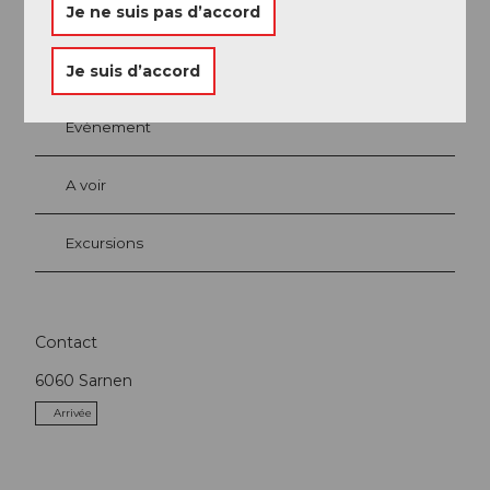
Je ne suis pas d’accord
A proximité
Regarder sur la carte
Je suis d’accord
Evénement
A voir
Excursions
Contact
6060
Sarnen
Arrivée