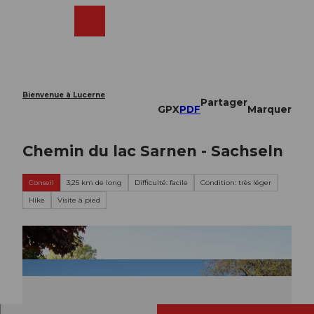
T
o
Webcams
Recherche
Menu
Shop
c
o
n
t
e
Bienvenue à Lucerne
Partager
n
GPX
PDF
Marquer
t
Chemin du lac Sarnen - Sachseln
Conseil
3,25 km de long
Difficulté: facile
Condition: très léger
Hike
Visite à pied