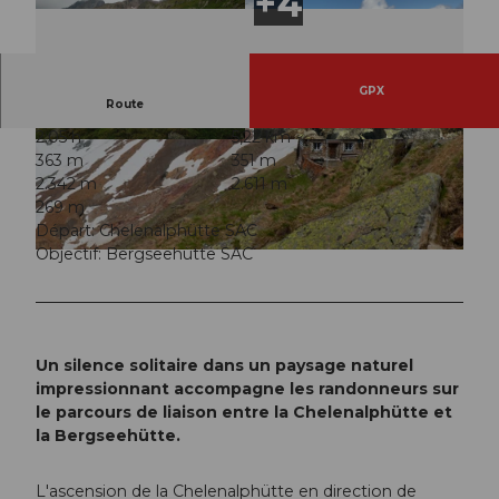
GPX
Route
2:05 h
5,22 km
© Andermatt-Urserntal Tourismus GmbH, Ferie
© Barbara Salzmann, Ferienregion Andermatt
363 m
351 m
nregion Andermatt
2.342 m
2.611 m
269 m
Départ: Chelenalphütte SAC
Objectif: Bergseehütte SAC
© Ferienregion Andermatt
Un silence solitaire dans un paysage naturel
impressionnant accompagne les randonneurs sur
le parcours de liaison entre la Chelenalphütte et
la Bergseehütte.
L'ascension de la Chelenalphütte en direction de