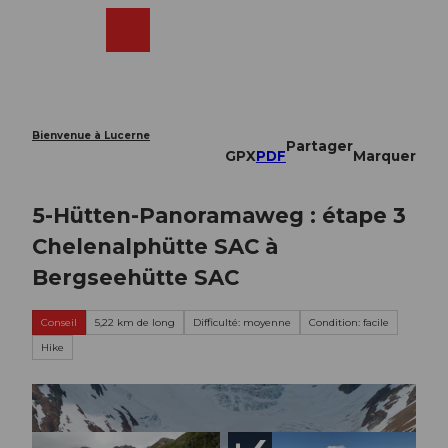
T
o
Webcams
Recherche
Menu
Shop
c
o
n
t
e
Bienvenue à Lucerne
Partager
n
GPX
PDF
Marquer
t
5-Hütten-Panoramaweg : étape 3
Chelenalphütte SAC à
Bergseehütte SAC
Conseil
5,22 km de long
Difficulté: moyenne
Condition: facile
Hike