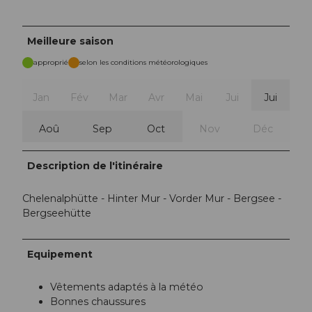
Meilleure saison
approprié
selon les conditions météorologiques
Jan
Fév
Mar
Avr
Mai
Jui
Jui
Aoû
Sep
Oct
Nov
Déc
Description de l'itinéraire
Chelenalphütte - Hinter Mur - Vorder Mur - Bergsee -
Bergseehütte
Equipement
Vêtements adaptés à la météo
Bonnes chaussures