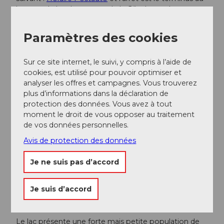
barrage du lac de retenue de la Göscheneralp.
Paramètres des cookies
Informations supplémentaires / Liens
Sur ce site internet, le suivi, y compris à l’aide de
Chelenalphütte
cookies, est utilisé pour pouvoir optimiser et
Bergseehütte
analyser les offres et campagnes. Vous trouverez
plus d’informations dans la déclaration de
Alpenkranz Uri
protection des données. Vous avez à tout
moment le droit de vous opposer au traitement
de vos données personnelles.
Auteur(e)
Avis de protection des données
Andermatt-Urserntal Tourismus GmbH
Je ne suis pas d’accord
Organisation
Région de vacances Andermatt
Je suis d’accord
Conseil de l'auteur
Le lac présente une forte mais petite population de